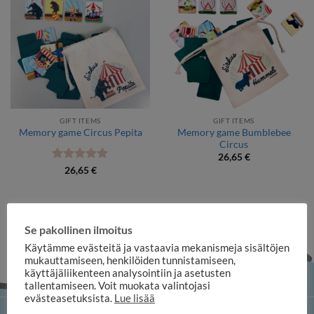
GIFT ITEMS
GIFT ITEMS
Memory game Bumblebee
Memory game Circus Pepita
Circus
26,65
€
Rated
5
26,65
€
out of 5
Se pakollinen ilmoitus
Käytämme evästeitä ja vastaavia mekanismeja sisältöjen
mukauttamiseen, henkilöiden tunnistamiseen,
käyttäjäliikenteen analysointiin ja asetusten
tallentamiseen. Voit muokata valintojasi
evästeasetuksista.
Lue lisää