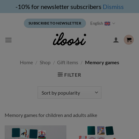
-10% for newsletter subscribers
Dismiss
Skip
English
SUBSCRIBE TO NEWSLETTER
to
content
Home
/
Shop
/
Gift items
/
Memory games
FILTER
Memory games for children and adults alike