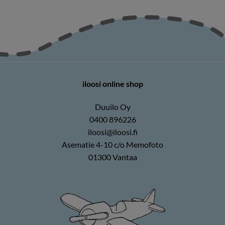
iloosi online shop
Duuilo Oy
0400 896226
iloosi@iloosi.fi
Asematie 4-10 c/o Memofoto
01300 Vantaa