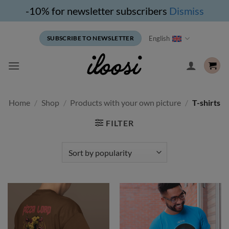
-10% for newsletter subscribers
Dismiss
Skip
English
SUBSCRIBE TO NEWSLETTER
to
content
Home
/
Shop
/
Products with your own picture
/
T-shirts
FILTER