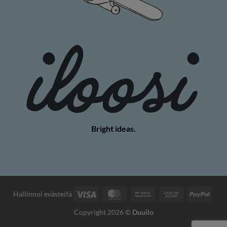
Bright ideas.
Visa
MasterCard
Bank
Cash
PayP
Hallinnoi evästeitä
Transfer
on
Copyright 2026 ©
Duuilo
Pickup