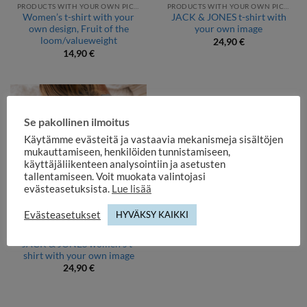
PRODUCTS WITH YOUR OWN PICTURE
PRODUCTS WITH YOUR OWN PICTURE
Women’s t-shirt with your
JACK & JONES t-shirt with
own design, Fruit of the
your own image
loom/valueweight
24,90
€
14,90
€
Se pakollinen ilmoitus
Käytämme evästeitä ja vastaavia mekanismeja sisältöjen
mukauttamiseen, henkilöiden tunnistamiseen,
käyttäjäliikenteen analysointiin ja asetusten
tallentamiseen. Voit muokata valintojasi
evästeasetuksista.
Lue lisää
Evästeasetukset
HYVÄKSY KAIKKI
PRODUCTS WITH YOUR OWN PICTURE
JACK & JONES women’s t-
shirt with your own image
24,90
€