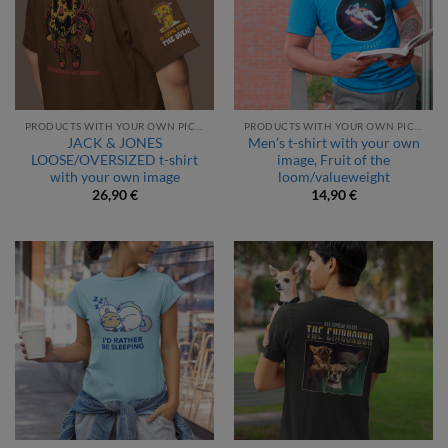
PRODUCTS WITH YOUR OWN PICTURE
PRODUCTS WITH YOUR OWN PICTURE
JACK & JONES
Men’s t-shirt with your own
LOOSE/OVERSIZED t-shirt
image, Fruit of the
with your own image
loom/valueweight
26,90
€
14,90
€