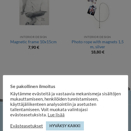
INTERIOR DESIGN
INTERIOR DESIGN
Photo rope with magnets 1,5
Magnetic frame 10x15cm
m, silver
7,90
€
18,80
€
Se pakollinen ilmoitus
Käytämme evästeitä ja vastaavia mekanismeja sisältöjen
mukauttamiseen, henkilöiden tunnistamiseen,
käyttäjäliikenteen analysointiin ja asetusten
tallentamiseen. Voit muokata valintojasi
evästeasetuksista.
Lue lisää
iloosi online shop
Evästeasetukset
HYVÄKSY KAIKKI
Duuilo Oy