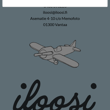
0400 896226
iloosi@iloosi.fi
Asematie 4-10 c/o Memofoto
01300 Vantaa