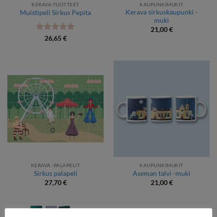
KERAVA-TUOTTEET
KAUPUNKIMUKIT
Kerava sirkuskaupunki -
Muistipeli Sirkus Pepita
muki
21,00
€
Arvostelu
26,65
€
tuotteesta:
5
/ 5
KERAVA -PALAPELIT
KAUPUNKIMUKIT
Sirkus palapeli
Aseman talvi -muki
27,70
€
21,00
€