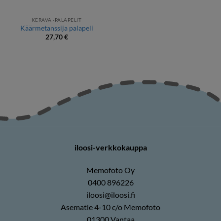
KERAVA -PALAPELIT
Käärmetanssija palapeli
27,70
€
iloosi-verkkokauppa
Memofoto Oy
0400 896226
iloosi@iloosi.fi
Asematie 4-10 c/o Memofoto
01300 Vantaa