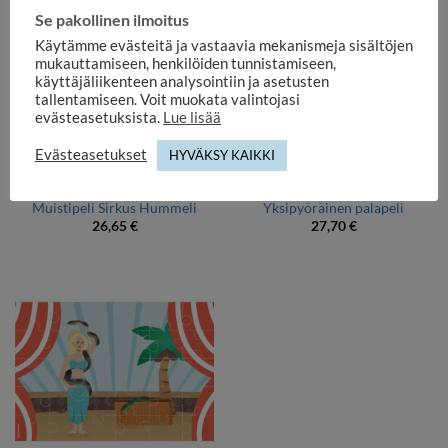
Se pakollinen ilmoitus
Käytämme evästeitä ja vastaavia mekanismeja sisältöjen
mukauttamiseen, henkilöiden tunnistamiseen,
käyttäjäliikenteen analysointiin ja asetusten
tallentamiseen. Voit muokata valintojasi
evästeasetuksista.
Lue lisää
Evästeasetukset
HYVÄKSY KAIKKI
KERAVA-TUOTTEET
KERAVA -PALAPELIT
Muistipeli Sirkus Hummeli
Yksipyöräinen palapeli
26,65
€
27,70
€