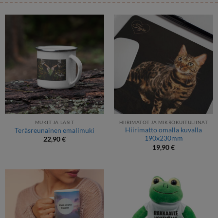
MUKIT JA LASIT
HIIRIMATOT JA MIKROKUITULIINAT
Hiirimatto omalla kuvalla
Teräsreunainen emalimuki
190x230mm
22,90
€
19,90
€