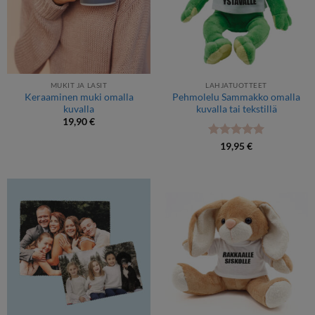
MUKIT JA LASIT
LAHJATUOTTEET
Keraaminen muki omalla
Pehmolelu Sammakko omalla
kuvalla
kuvalla tai tekstillä
19,90
€
Arvostelu
19,95
€
tuotteesta:
5
/ 5