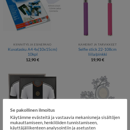
KIINNITYS JA ESINEPANO
KAMERAT JA TARVIKKEET
Kuvatasku A4 4x(10x15cm)
Selfie stick 22-108cm
10kpl
liila/pinkki
12,90
€
19,90
€
Se pakollinen ilmoitus
Käytämme evästeitä ja vastaavia mekanismeja sisältöjen
mukauttamiseen, henkilöiden tunnistamiseen,
käyttäjäliikenteen analysointiin ja asetusten