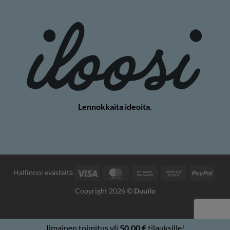
Lennokkaita ideoita.
Visa
MasterCard
Pankkisiirto
Käteisellä
PayP
Hallinnoi evästeitä
nouto
Copyright 2026 ©
Duuilo
Ilmainen toimitus yli
50,00
€
tilauksille!