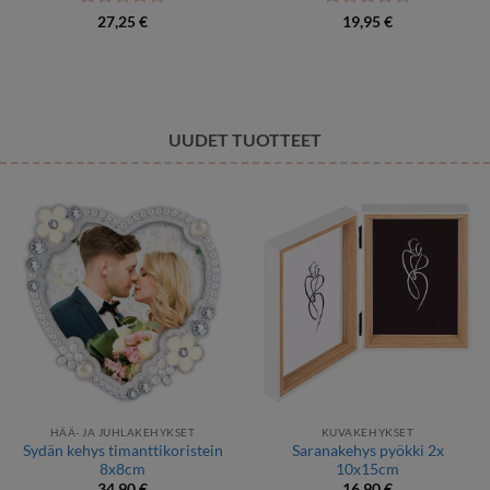
Arvostelu
Arvostelu
27,25
€
19,95
€
tuotteesta:
5
tuotteesta:
5
/ 5
/ 5
UUDET TUOTTEET
HÄÄ- JA JUHLAKEHYKSET
KUVAKEHYKSET
Sydän kehys timanttikoristein
Saranakehys pyökki 2x
8x8cm
10x15cm
34,90
€
16,90
€