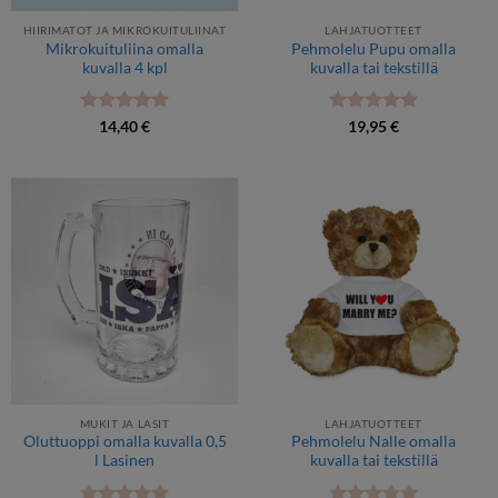
HIIRIMATOT JA MIKROKUITULIINAT
LAHJATUOTTEET
Mikrokuituliina omalla
Pehmolelu Pupu omalla
kuvalla 4 kpl
kuvalla tai tekstillä
Arvostelu
Arvostelu
14,40
€
19,95
€
tuotteesta:
5
tuotteesta:
5
/ 5
/ 5
MUKIT JA LASIT
LAHJATUOTTEET
Oluttuoppi omalla kuvalla 0,5
Pehmolelu Nalle omalla
l Lasinen
kuvalla tai tekstillä