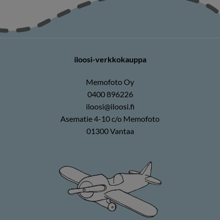
iloosi-verkkokauppa
Memofoto Oy
0400 896226
iloosi@iloosi.fi
Asematie 4-10 c/o Memofoto
01300 Vantaa