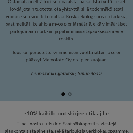
Ostamalla meiltä tuet suomalaista, paikallista työtä. Jos et
löydä jotain tuotetta, ota yhteyttä, sillä todennäköisesti
voimme sen sinulle toimittaa. Koska ekologisuus on tärkeää,
saat meiltä liikelahjoja myös pieniä määriä, eikä ylimääräiset
jää lojumaan nurkkiin ja pahimmassa tapauksessa mene
roskiin.
iloosi on perustettu kymmenisen vuotta sitten ja se on
päässyt Memofoto Oy:n siipien suojaan.
Lennokkain ajatuksin, Sinun iloosi.
-10% kaikille uutiskirjeen tilaajille
Tilaa iloosin uutiskirje. Saat sähköpostiisi viestejä
ajankohtaisista aiheista, sekä tarjouksia verkkokauppaamme.