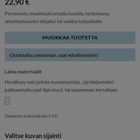
22,90
€
Personoitu emalimuki omalla kuvalla, teräsreuna,
ainutlaatuiseksi lahjaksi tai vaikka työpaikalle.
MUOKKAA TUOTETTA
Ostamalla useamman, saat edullisemmin!
Lataa materiaalit
Hyväksyy vain joitain kuvamuotoja, .zip tiedostoksi
pakkaamalla saat läpi muut, tai useamman kerrallaan.
(tiedoston maksimikoko 5 Gt)
Valitse kuvan sijainti