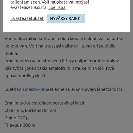
tallentamiseen. Voit muokata valintojasi
Teräsreunainen emalimuki vaikka työpaikalle tai teetä
evästeasetuksista.
Lue lisää
persoonallinen emalimuki omalla kuvalla jokaiselle
perheenjäsenelle, ystävälle, seuran jäsenelle, retkiporukan
Evästeasetukset
HYVÄKSY KAIKKI
jäsenelle jne.
Voit valita mihin kohtaan mukia kuvasi haluat, vai haluatko
kokokuvan. Voit halutessasi valita eri kuvat eri puolelle
mukia.
Emalimukien valmistukseen liittyy paljon monimutkaista
käsityötä, jonka takia emaloituihin mukeihin voi liittyä
epäsäännöllisyyksiä.
Luethan
aineisto-ohjeet
ennen kuvan/kuvien lähettämistä.
Emalimuki suositellaan pestäväksi käsin
Ø 80 mm, korkeus 80 mm
Paino 130 g
Tilavuus 300 ml