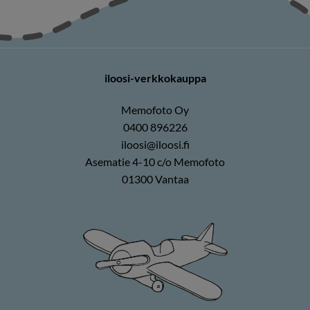
iloosi-verkkokauppa
Memofoto Oy
0400 896226
iloosi@iloosi.fi
Asematie 4-10 c/o Memofoto
01300 Vantaa