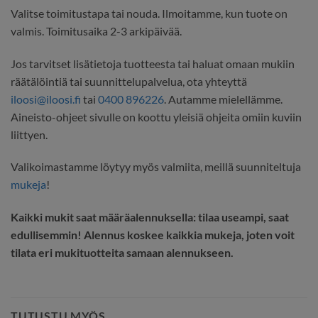
Valitse toimitustapa tai nouda. Ilmoitamme, kun tuote on
valmis. Toimitusaika 2-3 arkipäivää.
Jos tarvitset lisätietoja tuotteesta tai haluat omaan mukiin
räätälöintiä tai suunnittelupalvelua, ota yhteyttä
iloosi@iloosi.fi
tai
0400 896226
. Autamme mielellämme.
Aineisto-ohjeet sivulle on koottu yleisiä ohjeita omiin kuviin
liittyen.
Valikoimastamme löytyy myös valmiita, meillä suunniteltuja
mukeja
!
Kaikki mukit saat määräalennuksella: tilaa useampi, saat
edullisemmin! Alennus koskee kaikkia mukeja, joten voit
tilata eri mukituotteita samaan alennukseen.
TUTUSTU MYÖS