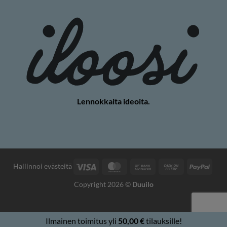
Lennokkaita ideoita.
Visa
MasterCard
Pankkisiirto
Käteisellä
PayP
Hallinnoi evästeitä
nouto
Copyright 2026 ©
Duuilo
Ilmainen toimitus yli
50,00
€
tilauksille!