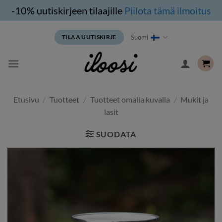
-10% uutiskirjeen tilaajille
Piilota tämä ilmoitus
Siirry
Suomi
TILAA UUTISKIRJE
sisältöön
Etusivu
/
Tuotteet
/
Tuotteet omalla kuvalla
/
Mukit ja
lasit
SUODATA