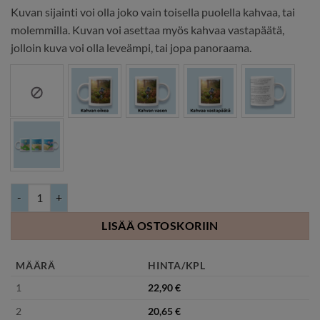
Kuvan sijainti voi olla joko vain toisella puolella kahvaa, tai
molemmilla. Kuvan voi asettaa myös kahvaa vastapäätä,
jolloin kuva voi olla leveämpi, tai jopa panoraama.
Teräsreunainen emalimuki määrä
LISÄÄ OSTOSKORIIN
MÄÄRÄ
HINTA/KPL
1
22,90
€
2
20,65
€