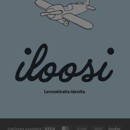
Lennokkaita ideoita.
Visa
MasterCard
Pankkisiirto
Käteisellä
PayP
Hallinnoi evästeitä