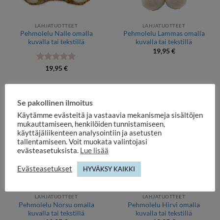
LAHJATUOTTEET
LAHJATUOTTEET
Pehmolelu Nalle omalla
Pehmolelu Lammas omalla
kuvalla tai tekstillä
kuvalla tai tekstillä
19,95
€
Arvostelu
19,95
€
tuotteesta:
5
/ 5
Se pakollinen ilmoitus
Käytämme evästeitä ja vastaavia mekanismeja sisältöjen
mukauttamiseen, henkilöiden tunnistamiseen,
käyttäjäliikenteen analysointiin ja asetusten
tallentamiseen. Voit muokata valintojasi
evästeasetuksista.
Lue lisää
Evästeasetukset
HYVÄKSY KAIKKI
LAHJATUOTTEET
LAHJATUOTTEET
Pehmolelu Norsu omalla
Pehmolelu Hirvi omalla
kuvalla tai tekstillä
kuvalla tai tekstillä