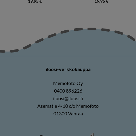
19,95
€
19,95
€
iloosi-verkkokauppa
Memofoto Oy
0400 896226
iloosi@iloosi.fi
Asematie 4-10 c/o Memofoto
01300 Vantaa