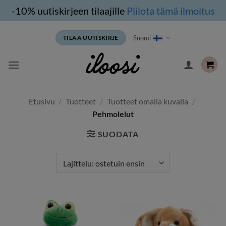
-10% uutiskirjeen tilaajille
Piilota tämä ilmoitus
Siirry
Suomi
TILAA UUTISKIRJE
sisältöön
Etusivu
/
Tuotteet
/
Tuotteet omalla kuvalla
/
Pehmolelut
SUODATA