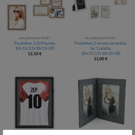
GALLERIAKEHYKSET
GALLERIAKEHYKSET
Puukehys 1/2/4 kuvaa
Puukehys 2-kuvaa saranalla,
10×15/13×18/15×20
tai 1 jalalla,
10×15/13×18/15×20
12,10
€
11,00
€