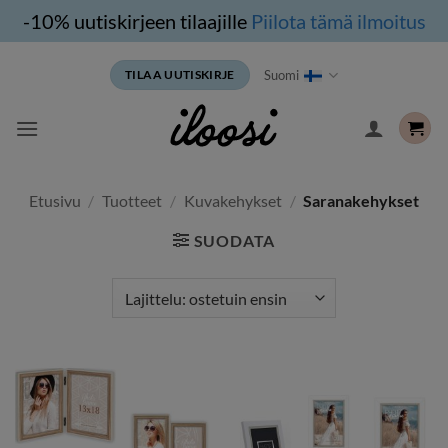
-10% uutiskirjeen tilaajille
Piilota tämä ilmoitus
Siirry
Suomi
TILAA UUTISKIRJE
sisältöön
Etusivu
/
Tuotteet
/
Kuvakehykset
/
Saranakehykset
SUODATA