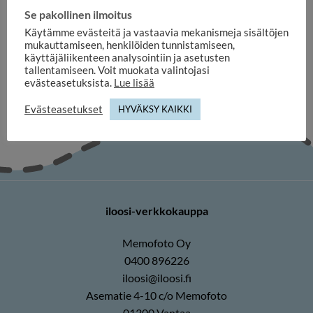
KUVAKEHYKSET
KUVAKEHYKSET
Se pakollinen ilmoitus
Pelipaitakehys ILOMAX
Canvas 10×15 2-kuvan kehys
59×79 musta tilakehys
/ kansio,
Käytämme evästeitä ja vastaavia mekanismeja sisältöjen
pleksilasilla
harmaa/musta/punainen
mukauttamiseen, henkilöiden tunnistamiseen,
169,00
€
13,30
€
käyttäjäliikenteen analysointiin ja asetusten
tallentamiseen. Voit muokata valintojasi
evästeasetuksista.
Lue lisää
Evästeasetukset
HYVÄKSY KAIKKI
iloosi-verkkokauppa
Memofoto Oy
0400 896226
iloosi@iloosi.fi
Asematie 4-10 c/o Memofoto
01300 Vantaa