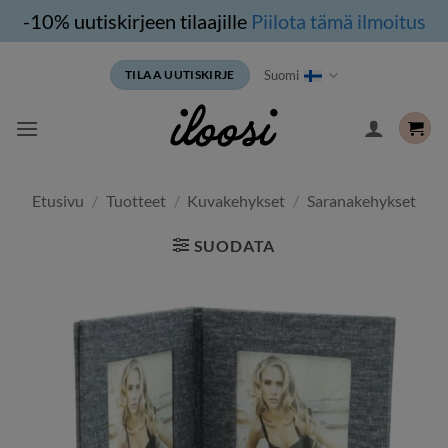
-10% uutiskirjeen tilaajille
Piilota tämä ilmoitus
Siirry
Suomi
TILAA UUTISKIRJE
sisältöön
Etusivu
/
Tuotteet
/
Kuvakehykset
/
Saranakehykset
SUODATA