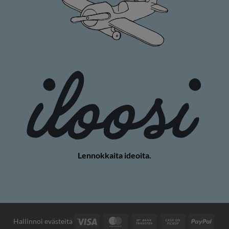
Lennokkaita ideoita.
Visa
MasterCard
Pankkisiirto
Käteisellä
PayP
Hallinnoi evästeitä