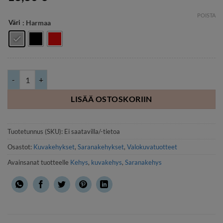
POISTA
Väri
: Harmaa
Canvas 10x15 2-kuvan kehys / kansio, harmaa/musta/punainen määrä
LISÄÄ OSTOSKORIIN
Tuotetunnus (SKU):
Ei saatavilla/-tietoa
Osastot:
Kuvakehykset
,
Saranakehykset
,
Valokuvatuotteet
Avainsanat tuotteelle
Kehys
,
kuvakehys
,
Saranakehys