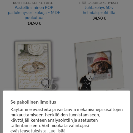
KORISTEELLISET KEHYKSET
HÄÄ- JA JUHLAKEHYKSET
Pastellinsininen POP
Juhlakehys 50 v
pallokehys eri kokoja – MDF
helmiäisprofiililla
puukuitua
34,90
€
14,90
€
Se pakollinen ilmoitus
HÄÄ- JA JUHLAKEHYKSET
GALLERIAKEHYKSET
Juhlakehys 25 v
Puinen koirakehys 9x9cm,
Käytämme evästeitä ja vastaavia mekanismeja sisältöjen
helmiäisprofiililla
valkoinen/musta
mukauttamiseen, henkilöiden tunnistamiseen,
34,90
€
11,00
€
käyttäjäliikenteen analysointiin ja asetusten
tallentamiseen. Voit muokata valintojasi
evästeasetuksista.
Lue lisää