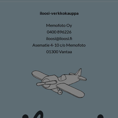
iloosi-verkkokauppa
Memofoto Oy
0400 896226
iloosi@iloosi.fi
Asematie 4-10 c/o Memofoto
01300 Vantaa