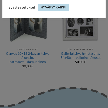
Evästeasetukset
HYVÄKSY KAIKKI
KUVAKEHYKSET
GALLERIAKEHYKSET
Canvas 10×15 2-kuvan kehys
Galleriakehys hyllytasolla,
/ kansio,
54x40cm, valkoinen/musta
harmaa/musta/punainen
50,00
€
13,30
€