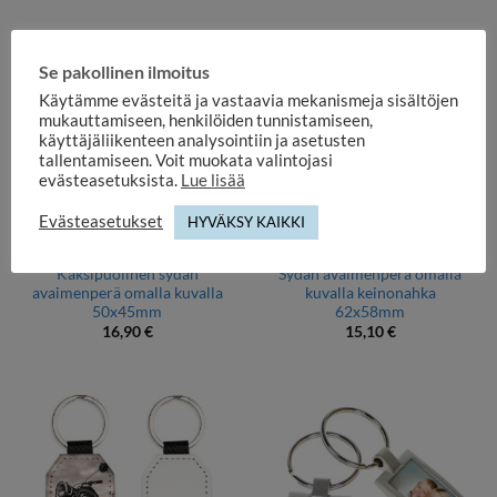
Se pakollinen ilmoitus
Käytämme evästeitä ja vastaavia mekanismeja sisältöjen
mukauttamiseen, henkilöiden tunnistamiseen,
käyttäjäliikenteen analysointiin ja asetusten
tallentamiseen. Voit muokata valintojasi
evästeasetuksista.
Lue lisää
Evästeasetukset
HYVÄKSY KAIKKI
AVAIMENPERÄT
AVAIMENPERÄT
Kaksipuolinen sydän
Sydän avaimenperä omalla
avaimenperä omalla kuvalla
kuvalla keinonahka
50x45mm
62x58mm
16,90
€
15,10
€