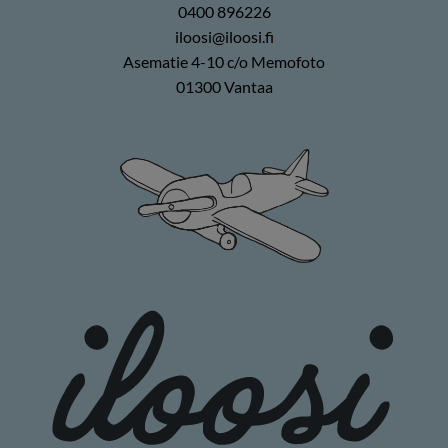
0400 896226
iloosi@iloosi.fi
Asematie 4-10 c/o Memofoto
01300 Vantaa