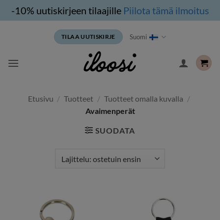
-10% uutiskirjeen tilaajille
Piilota tämä ilmoitus
Siirry
Suomi
TILAA UUTISKIRJE
sisältöön
Etusivu
/
Tuotteet
/
Tuotteet omalla kuvalla
/
Avaimenperät
SUODATA