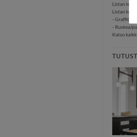
Listan levey
Listan korke
- Graffitinh
- Ruskea/puu
Katso kaikk
TUTUS