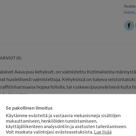
Avains
mänty
ARVIOT (0)
laiset Aava puu kehykset, on valmistettu Kotimaisesta männystä
t huolellisesti valmistettuja. Kehyksissä on tukeva seistontatuki, 
affitinharmaana hopea foliolla, tai ruskean/puunvärisenä kulta fol
yvä viimeistely
istontatuki A4 kokoon saakka
Se pakollinen ilmoitus
t seinäripustusta varten, pysty- ja vaaka
Käytämme evästeitä ja vastaavia mekanismeja sisältöjen
mukauttamiseen, henkilöiden tunnistamiseen,
ateriaali: Suomalainen mänty
käyttäjäliikenteen analysointiin ja asetusten tallentamiseen.
Voit muokata valintojasi evästeasetuksista.
Lue lisää
a/puunvärinen+kulta tai graffitinharmaa+hopea.