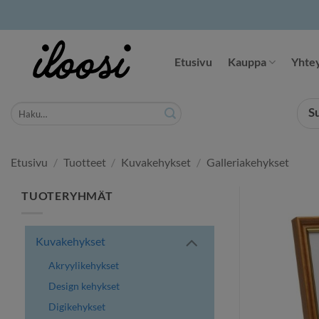
Siirry
sisältöön
Etusivu
Kauppa
Yhtey
Etsi:
S
Etusivu
/
Tuotteet
/
Kuvakehykset
/
Galleriakehykset
TUOTERYHMÄT
Kuvakehykset
Akryylikehykset
Design kehykset
Digikehykset