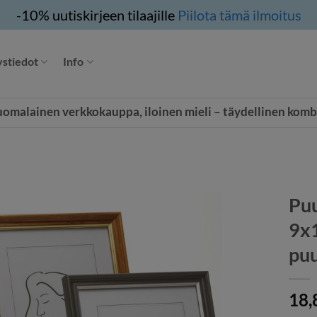
-10% uutiskirjeen tilaajille
Piilota tämä ilmoitus
stiedot
Info
uomalainen verkkokauppa, iloinen mieli – täydellinen komb
Puu
9x
pu
18,