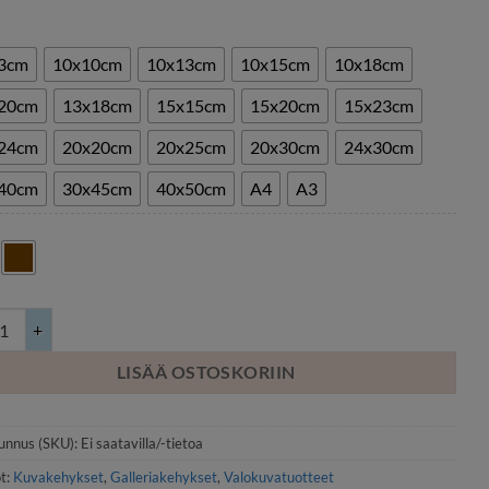
3cm
10x10cm
10x13cm
10x15cm
10x18cm
20cm
13x18cm
15x15cm
15x20cm
15x23cm
24cm
20x20cm
20x25cm
20x30cm
24x30cm
40cm
30x45cm
40x50cm
A4
A3
ehykset Aava, paljon kokoja 9x13cm-40x50cm, puu+kulta/harmaa+hope
LISÄÄ OSTOSKORIIN
unnus (SKU):
Ei saatavilla/-tietoa
t:
Kuvakehykset
,
Galleriakehykset
,
Valokuvatuotteet