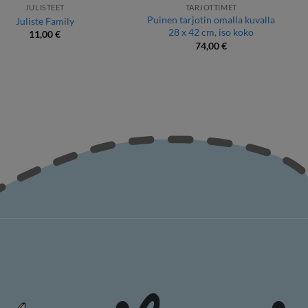
JULISTEET
TARJOTTIMET
Puinen tarjotin omalla kuvalla
Juliste Family
28 x 42 cm, iso koko
11,00
€
74,00
€