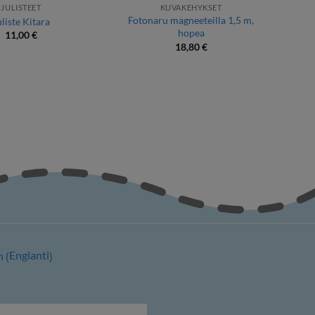
JULISTEET
KUVAKEHYKSET
Fotonaru magneeteilla 1,5 m,
uliste Kitara
hopea
11,00
€
18,80
€
Englanti
h
(
)