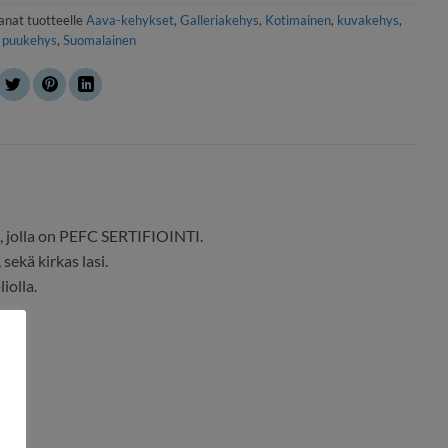
anat tuotteelle
Aava-kehykset
,
Galleriakehys
,
Kotimainen
,
kuvakehys
,
,
puukehys
,
Suomalainen
, jolla on PEFC SERTIFIOINTI.
sekä kirkas lasi.
iolla.