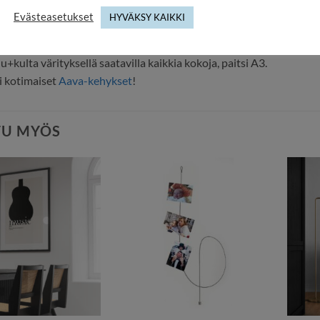
s: n. 1,4cm
Evästeasetukset
HYVÄKSY KAIKKI
us: n. 1,6 cm
armaa+hopea värityksellä saatavilla kaikkia kokoja.
+kulta värityksellä saatavilla kaikkia kokoja, paitsi A3.
i kotimaiset
Aava-kehykset
!
TU MYÖS