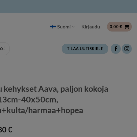
Suomi
Kirjaudu
0,00
€
o!
TILAA UUTISKIRJE
 kehykset Aava, paljon kokoja
13cm-40x50cm,
u+kulta/harmaa+hopea
80
€