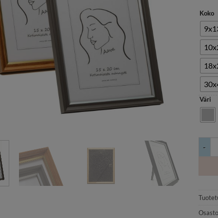
Koko
9x1
10x
18x
30x
Väri
Puu k
Tuotet
Osasto