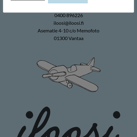
Duuilo Oy
0400 896226
iloosi@iloosi.fi
Asematie 4-10 c/o Memofoto
01300 Vantaa