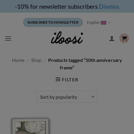
-10% for newsletter subscribers
Dismiss
Skip
English
SUBSCRIBE TO NEWSLETTER
to
content
Home
/
Shop
/
Products tagged “50th anniversary
frame”
FILTER