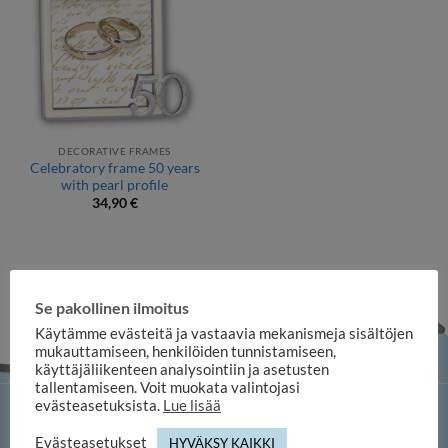
DECORATIVE FRAMES
Celebratory frame 50 years
with pearl profile
34,90
€
Se pakollinen ilmoitus
Käytämme evästeitä ja vastaavia mekanismeja sisältöjen
mukauttamiseen, henkilöiden tunnistamiseen,
käyttäjäliikenteen analysointiin ja asetusten
tallentamiseen. Voit muokata valintojasi
evästeasetuksista.
Lue lisää
iloosi online shop
Evästeasetukset
HYVÄKSY KAIKKI