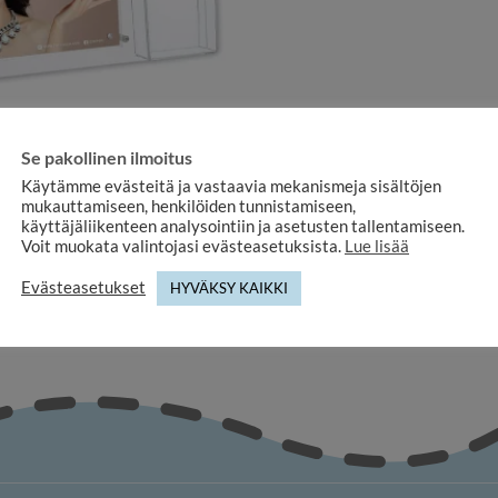
Se pakollinen ilmoitus
Käytämme evästeitä ja vastaavia mekanismeja sisältöjen
ACRYLIC FRAMES
mukauttamiseen, henkilöiden tunnistamiseen,
 10×15 with business card pocket
käyttäjäliikenteen analysointiin ja asetusten tallentamiseen.
– table model
Voit muokata valintojasi evästeasetuksista.
Lue lisää
23,70
€
Evästeasetukset
HYVÄKSY KAIKKI