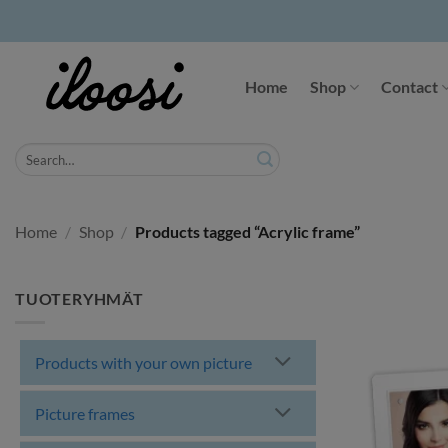
Skip
to
Home
Shop
Contact
content
Search
for:
Home
/
Shop
/
Products tagged “Acrylic frame”
TUOTERYHMÄT
Products with your own picture
Picture frames