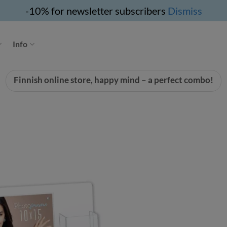
-10% for newsletter subscribers
Dismiss
Info
Finnish online store, happy mind – a perfect combo!