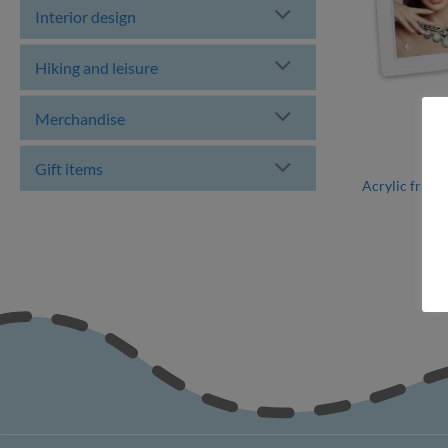
Interior design
Hiking and leisure
Merchandise
Gift items
Acrylic frame