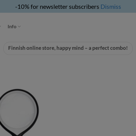
-10% for newsletter subscribers
Dismiss
Info
Finnish online store, happy mind – a perfect combo!