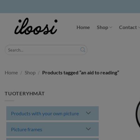
Skip
to
Home
Shop
Contact
content
Search
for:
Home
/
Shop
/
Products tagged “an aid to reading”
TUOTERYHMÄT
Products with your own picture
Picture frames