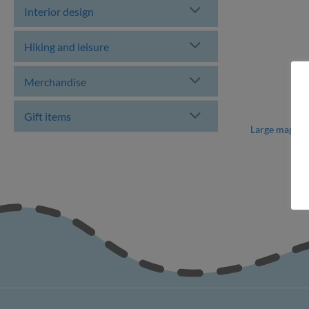
Interior design
Hiking and leisure
Merchandise
Gift items
Large magnif