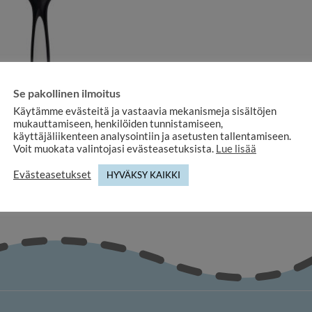
Se pakollinen ilmoitus
Käytämme evästeitä ja vastaavia mekanismeja sisältöjen
HIKING AND LEISURE
mukauttamiseen, henkilöiden tunnistamiseen,
ying glass DÖRR HL-2 2X Ø90mm
käyttäjäliikenteen analysointiin ja asetusten tallentamiseen.
19,90
€
Voit muokata valintojasi evästeasetuksista.
Lue lisää
Evästeasetukset
HYVÄKSY KAIKKI