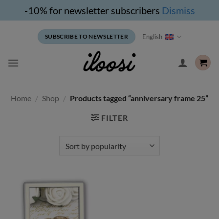
-10% for newsletter subscribers
Dismiss
Skip
English
SUBSCRIBE TO NEWSLETTER
to
content
Home
/
Shop
/
Products tagged “anniversary frame 25”
FILTER