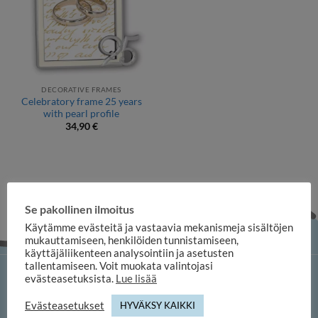
DECORATIVE FRAMES
Celebratory frame 25 years
with pearl profile
34,90
€
Se pakollinen ilmoitus
Käytämme evästeitä ja vastaavia mekanismeja sisältöjen
mukauttamiseen, henkilöiden tunnistamiseen,
käyttäjäliikenteen analysointiin ja asetusten
tallentamiseen. Voit muokata valintojasi
evästeasetuksista.
Lue lisää
iloosi online shop
Evästeasetukset
HYVÄKSY KAIKKI
Duuilo Oy