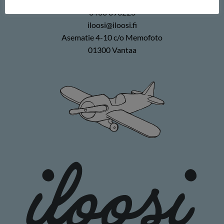
0400 896226
iloosi@iloosi.fi
Asematie 4-10 c/o Memofoto
01300 Vantaa