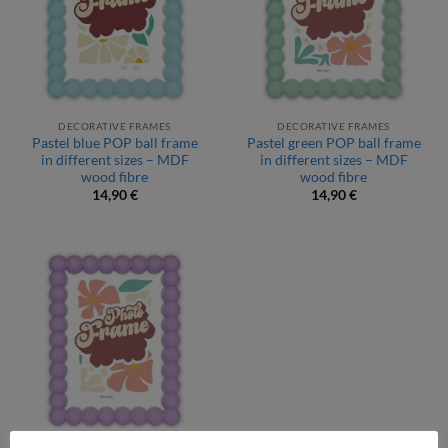
DECORATIVE FRAMES
DECORATIVE FRAMES
Pastel blue POP ball frame
Pastel green POP ball frame
in different sizes – MDF
in different sizes – MDF
wood fibre
wood fibre
14,90
€
14,90
€