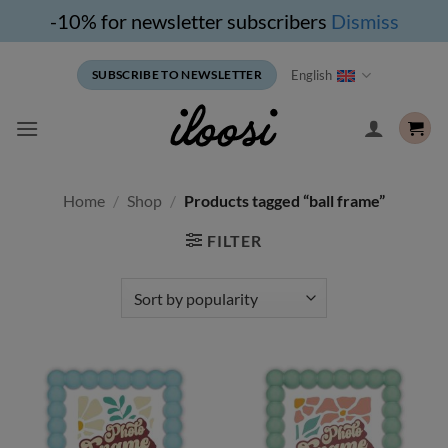
-10% for newsletter subscribers
Dismiss
Skip
English
SUBSCRIBE TO NEWSLETTER
to
content
Home
/
Shop
/
Products tagged “ball frame”
FILTER