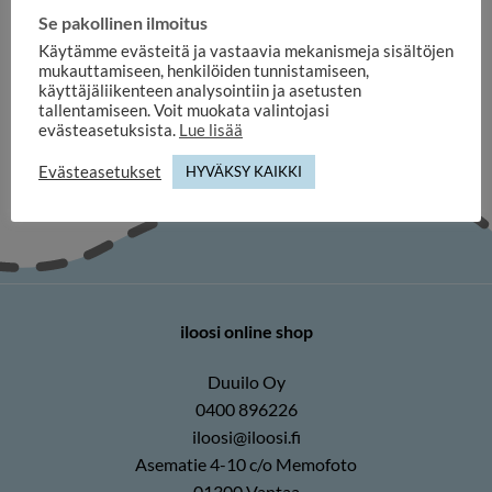
DECORATIVE FRAMES
Se pakollinen ilmoitus
Purple POP ball frame in
different sizes – MDF wood
Käytämme evästeitä ja vastaavia mekanismeja sisältöjen
fibre
mukauttamiseen, henkilöiden tunnistamiseen,
14,90
€
käyttäjäliikenteen analysointiin ja asetusten
tallentamiseen. Voit muokata valintojasi
evästeasetuksista.
Lue lisää
Evästeasetukset
HYVÄKSY KAIKKI
iloosi online shop
Duuilo Oy
0400 896226
iloosi@iloosi.fi
Asematie 4-10 c/o Memofoto
01300 Vantaa