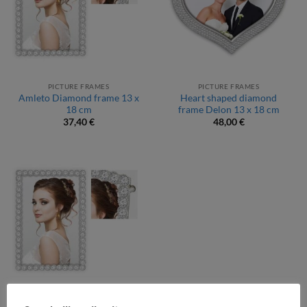
PICTURE FRAMES
PICTURE FRAMES
Amleto Diamond frame 13 x
Heart shaped diamond
18 cm
frame Delon 13 x 18 cm
37,40
€
48,00
€
PICTURE FRAMES