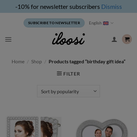
-10% for newsletter subscribers
Dismiss
Skip
English
SUBSCRIBE TO NEWSLETTER
to
content
Home
/
Shop
/
Products tagged “birthday gift idea”
FILTER