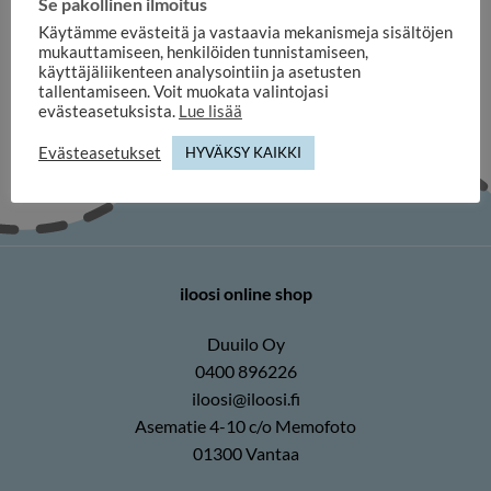
Se pakollinen ilmoitus
Amleto diamond frame 10 x
15 cm
Käytämme evästeitä ja vastaavia mekanismeja sisältöjen
31,60
€
mukauttamiseen, henkilöiden tunnistamiseen,
käyttäjäliikenteen analysointiin ja asetusten
tallentamiseen. Voit muokata valintojasi
evästeasetuksista.
Lue lisää
Evästeasetukset
HYVÄKSY KAIKKI
iloosi online shop
Duuilo Oy
0400 896226
iloosi@iloosi.fi
Asematie 4-10 c/o Memofoto
01300 Vantaa