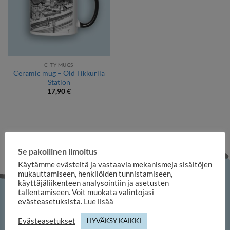
CITY MUGS
Ceramic mug – Old Tikkurila
Station
17,90
€
Se pakollinen ilmoitus
Käytämme evästeitä ja vastaavia mekanismeja sisältöjen
mukauttamiseen, henkilöiden tunnistamiseen,
käyttäjäliikenteen analysointiin ja asetusten
tallentamiseen. Voit muokata valintojasi
evästeasetuksista.
Lue lisää
iloosi online shop
Evästeasetukset
HYVÄKSY KAIKKI
Duuilo Oy