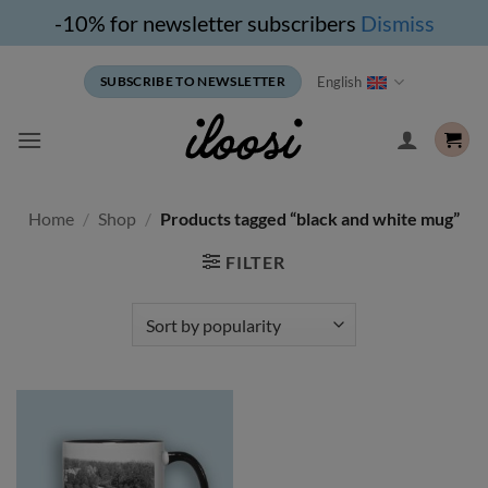
-10% for newsletter subscribers
Dismiss
Skip
English
SUBSCRIBE TO NEWSLETTER
to
content
Home
/
Shop
/
Products tagged “black and white mug”
FILTER