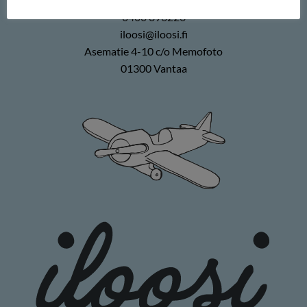
0400 896226
iloosi@iloosi.fi
Asematie 4-10 c/o Memofoto
01300 Vantaa