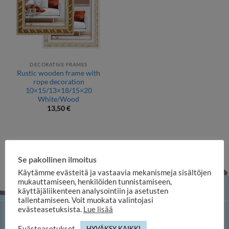
DECORATIVE FRAMES
Rustic wooden frame with
rope decoration
10×15/13×18/15×20
White/Wood
13,50
€
Se pakollinen ilmoitus
Käytämme evästeitä ja vastaavia mekanismeja sisältöjen
mukauttamiseen, henkilöiden tunnistamiseen,
käyttäjäliikenteen analysointiin ja asetusten
tallentamiseen. Voit muokata valintojasi
evästeasetuksista.
Lue lisää
iloosi online shop
Evästeasetukset
HYVÄKSY KAIKKI