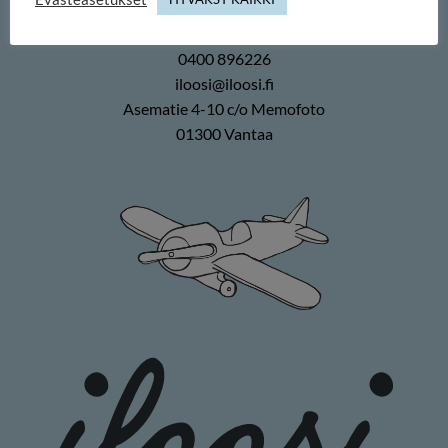
Duuilo Oy
0400 896226
iloosi@iloosi.fi
Asematie 4-10 c/o Memofoto
01300 Vantaa