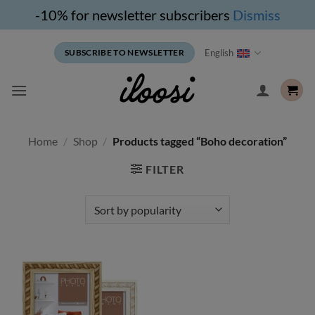
-10% for newsletter subscribers
Dismiss
Skip
English
SUBSCRIBE TO NEWSLETTER
to
content
Home
/
Shop
/
Products tagged “Boho decoration”
FILTER