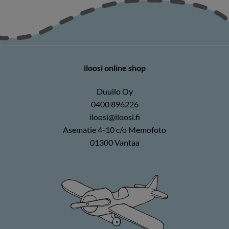
iloosi online shop
Duuilo Oy
0400 896226
iloosi@iloosi.fi
Asematie 4-10 c/o Memofoto
01300 Vantaa