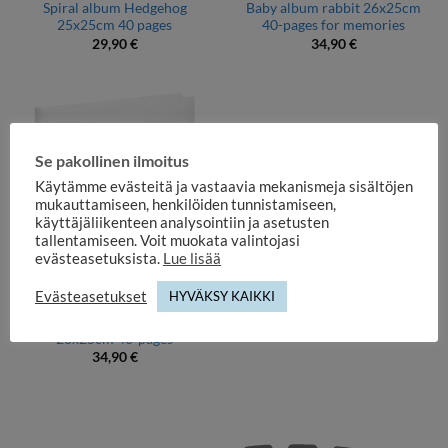
Spiral album Hedgehog
Baby album rabbit 26x25cm
25x25cm 40 pages
40-pages for memories
29,90
€
34,90
€
Se pakollinen ilmoitus
Käytämme evästeitä ja vastaavia mekanismeja sisältöjen
mukauttamiseen, henkilöiden tunnistamiseen,
käyttäjäliikenteen analysointiin ja asetusten
tallentamiseen. Voit muokata valintojasi
evästeasetuksista.
Lue lisää
Evästeasetukset
HYVÄKSY KAIKKI
BABY AND CHILDHOOD ALBUMS
Children’s album rabbit
26x25cm 40-pages
34,90
€