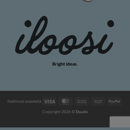
Bright ideas.
Visa
MasterCard
Bank
Cash
PayP
Hallinnoi evästeitä
Transfer
on
Copyright 2026 ©
Duuilo
Pickup