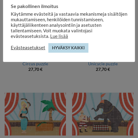
Se pakollinen ilmoitus
Käytämme evästeitä ja vastaavia mekanismeja sisältöjen
mukauttamiseen, henkilöiden tunnistamiseen,
käyttäjäliikenteen analysointiin ja asetusten
tallentamiseen. Voit muokata valintojasi
evästeasetuksista.
Lue lisää
Evästeasetukset
HYVÄKSY KAIKKI
GIFT ITEMS
GIFT ITEMS
Circus puzzle
Unicycle puzzle
27,70
€
27,70
€