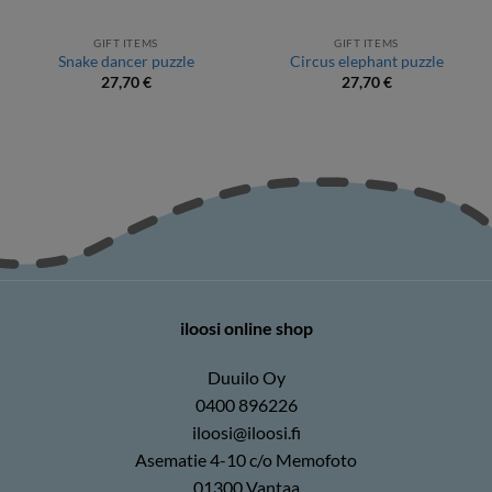
GIFT ITEMS
GIFT ITEMS
Snake dancer puzzle
Circus elephant puzzle
27,70
€
27,70
€
iloosi online shop
Duuilo Oy
0400 896226
iloosi@iloosi.fi
Asematie 4-10 c/o Memofoto
01300 Vantaa