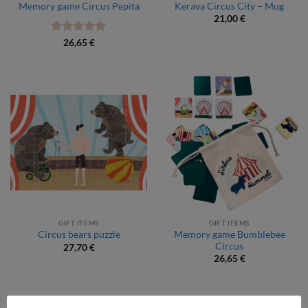
Memory game Circus Pepita
Kerava Circus City – Mug
21,00
€
Rated
5
26,65
€
out of 5
GIFT ITEMS
GIFT ITEMS
Memory game Bumblebee
Circus bears puzzle
Circus
27,70
€
26,65
€