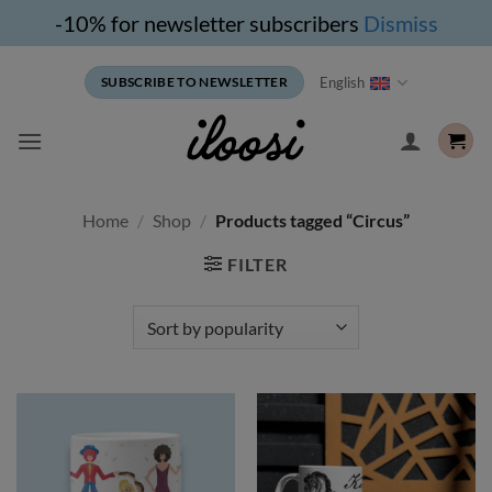
-10% for newsletter subscribers
Dismiss
Skip
English
SUBSCRIBE TO NEWSLETTER
to
content
Home
/
Shop
/
Products tagged “Circus”
FILTER