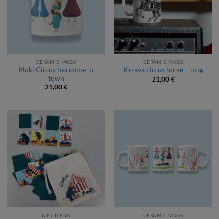
CERAMIC MUGS
CERAMIC MUGS
Muki Circus has come to
Kerava circus horse – mug
town
21,00
€
21,00
€
GIFT ITEMS
CERAMIC MUGS