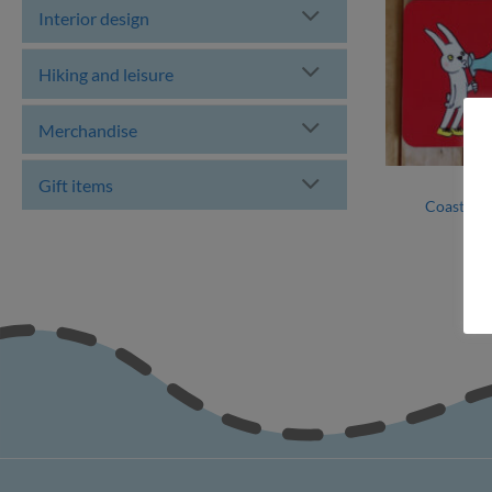
Interior design
Hiking and leisure
Merchandise
Gift items
Coaster s