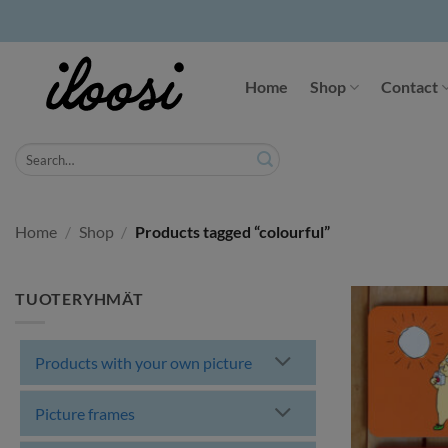
Skip
to
Home
Shop
Contact
content
Search
for:
Home
/
Shop
/
Products tagged “colourful”
TUOTERYHMÄT
Products with your own picture
Picture frames