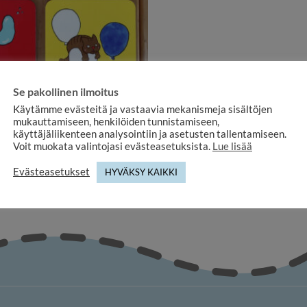
Se pakollinen ilmoitus
Käytämme evästeitä ja vastaavia mekanismeja sisältöjen
COASTERS
mukauttamiseen, henkilöiden tunnistamiseen,
quare Animal figures 4 pieces
käyttäjäliikenteen analysointiin ja asetusten tallentamiseen.
22,20
€
Voit muokata valintojasi evästeasetuksista.
Lue lisää
Evästeasetukset
HYVÄKSY KAIKKI