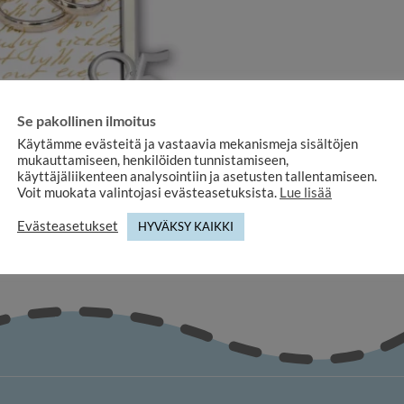
Se pakollinen ilmoitus
Käytämme evästeitä ja vastaavia mekanismeja sisältöjen
DECORATIVE FRAMES
mukauttamiseen, henkilöiden tunnistamiseen,
frame 25 years with pearl profile
käyttäjäliikenteen analysointiin ja asetusten tallentamiseen.
34,90
€
Voit muokata valintojasi evästeasetuksista.
Lue lisää
Evästeasetukset
HYVÄKSY KAIKKI