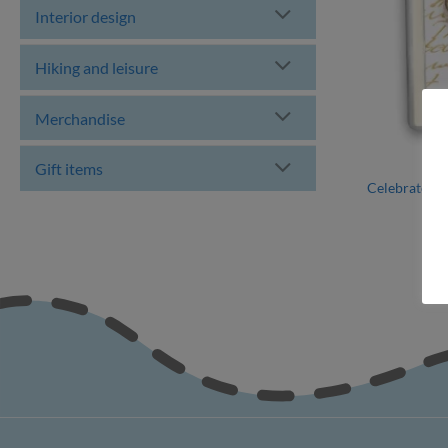
Interior design
Hiking and leisure
Merchandise
Gift items
Celebratory 