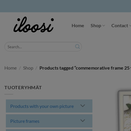
Skip
to
Home
Shop
Contact
content
Search
for:
Home
/
Shop
/
Products tagged “commemorative frame 25 
TUOTERYHMÄT
Products with your own picture
Picture frames