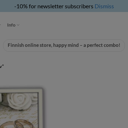
-10% for newsletter subscribers
Dismiss
Info
Finnish online store, happy mind – a perfect combo!
v”