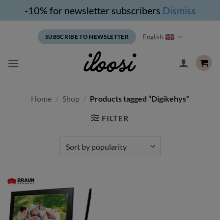
-10% for newsletter subscribers
Dismiss
Skip
English
SUBSCRIBE TO NEWSLETTER
to
content
Home
/
Shop
/
Products tagged “Digikehys”
FILTER