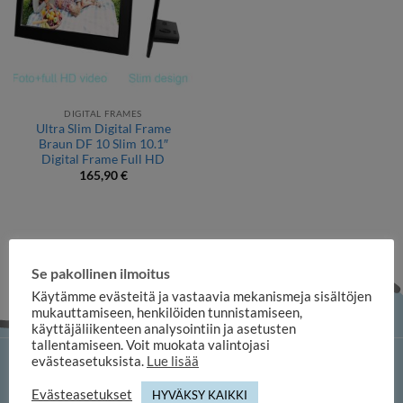
DIGITAL FRAMES
Ultra Slim Digital Frame
Braun DF 10 Slim 10.1″
Digital Frame Full HD
165,90
€
Se pakollinen ilmoitus
Käytämme evästeitä ja vastaavia mekanismeja sisältöjen
mukauttamiseen, henkilöiden tunnistamiseen,
käyttäjäliikenteen analysointiin ja asetusten
tallentamiseen. Voit muokata valintojasi
evästeasetuksista.
Lue lisää
iloosi online shop
Evästeasetukset
HYVÄKSY KAIKKI