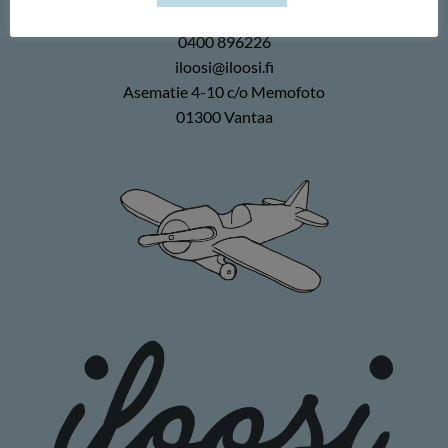
Duuilo Oy
0400 896226
iloosi@iloosi.fi
Asematie 4-10 c/o Memofoto
01300 Vantaa