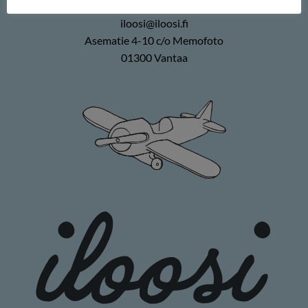
0400 896226
iloosi@iloosi.fi
Asematie 4-10 c/o Memofoto
01300 Vantaa