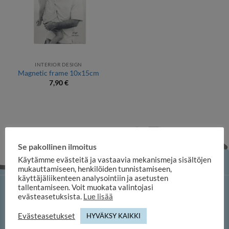
INTERIOR DESIGN
Magnetic frame 10x15cm
7,90
€
Se pakollinen ilmoitus
Käytämme evästeitä ja vastaavia mekanismeja sisältöjen
mukauttamiseen, henkilöiden tunnistamiseen,
käyttäjäliikenteen analysointiin ja asetusten
tallentamiseen. Voit muokata valintojasi
iloosi online shop
evästeasetuksista.
Lue lisää
Evästeasetukset
HYVÄKSY KAIKKI
Duuilo Oy