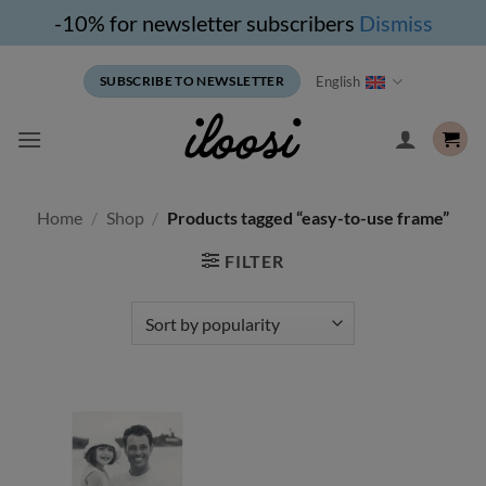
-10% for newsletter subscribers
Dismiss
Skip
English
SUBSCRIBE TO NEWSLETTER
to
content
Home
/
Shop
/
Products tagged “easy-to-use frame”
FILTER