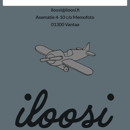
0400 896226
iloosi@iloosi.fi
Asematie 4-10 c/o Memofoto
01300 Vantaa