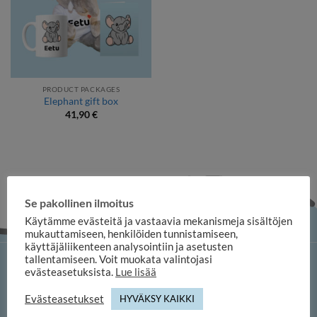
PRODUCT PACKAGES
Elephant gift box
41,90
€
Se pakollinen ilmoitus
Käytämme evästeitä ja vastaavia mekanismeja sisältöjen
mukauttamiseen, henkilöiden tunnistamiseen,
käyttäjäliikenteen analysointiin ja asetusten
tallentamiseen. Voit muokata valintojasi
iloosi online shop
evästeasetuksista.
Lue lisää
Evästeasetukset
HYVÄKSY KAIKKI
Duuilo Oy