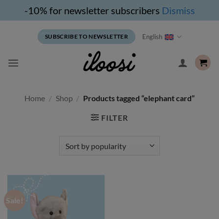
-10% for newsletter subscribers
Dismiss
Skip
English
SUBSCRIBE TO NEWSLETTER
to
content
Home
/
Shop
/
Products tagged “elephant card”
FILTER
Sale!