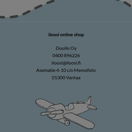
iloosi online shop
Duuilo Oy
0400 896226
iloosi@iloosi.fi
Asematie 4-10 c/o Memofoto
01300 Vantaa