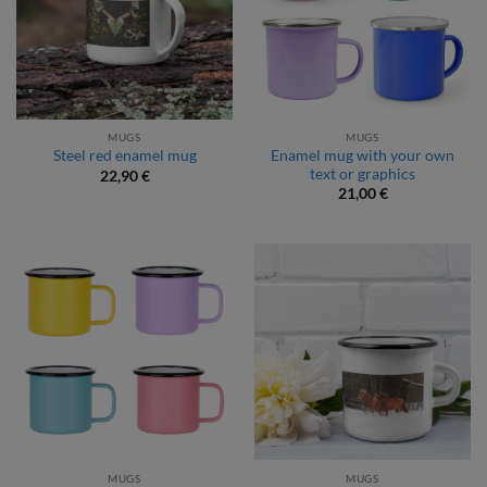
MUGS
MUGS
Enamel mug with your own
Steel red enamel mug
text or graphics
22,90
€
21,00
€
MUGS
MUGS