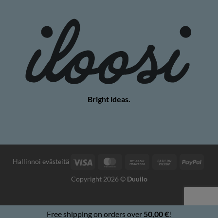
Bright ideas.
Visa
MasterCard
Bank
Cash
PayP
Hallinnoi evästeitä
Transfer
on
Copyright 2026 ©
Duuilo
Pickup
Free shipping on orders over
50,00
€
!