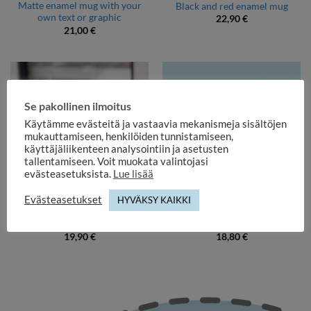
Matte enamel mug with your
Black and red enamel mug
own text or graphic
22,90
€
21,00
€
Se pakollinen ilmoitus
Käytämme evästeitä ja vastaavia mekanismeja sisältöjen
mukauttamiseen, henkilöiden tunnistamiseen,
käyttäjäliikenteen analysointiin ja asetusten
tallentamiseen. Voit muokata valintojasi
evästeasetuksista.
Lue lisää
Evästeasetukset
HYVÄKSY KAIKKI
ENAMEL AND STEEL MUGS
ENAMEL AND STEEL MUGS
Numbered enamel moulds
Enamel mug with knot
19,90
€
18,80
€