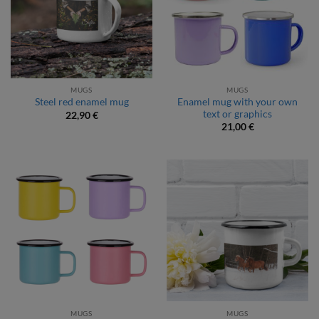
MUGS
MUGS
Enamel mug with your own
Steel red enamel mug
text or graphics
22,90
€
21,00
€
MUGS
MUGS