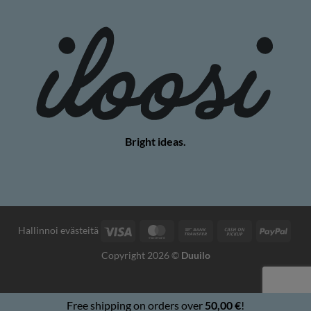
Bright ideas.
Visa
MasterCard
Bank
Cash
PayP
Hallinnoi evästeitä
Transfer
on
Copyright 2026 ©
Duuilo
Pickup
Free shipping on orders over
50,00
€
!