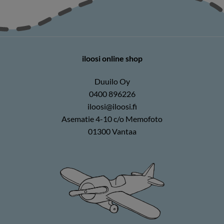
iloosi online shop
Duuilo Oy
0400 896226
iloosi@iloosi.fi
Asematie 4-10 c/o Memofoto
01300 Vantaa