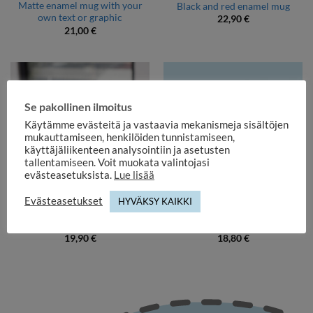
Matte enamel mug with your
Black and red enamel mug
own text or graphic
22,90
€
21,00
€
Se pakollinen ilmoitus
Käytämme evästeitä ja vastaavia mekanismeja sisältöjen
mukauttamiseen, henkilöiden tunnistamiseen,
käyttäjäliikenteen analysointiin ja asetusten
tallentamiseen. Voit muokata valintojasi
evästeasetuksista.
Lue lisää
Evästeasetukset
HYVÄKSY KAIKKI
ENAMEL AND STEEL MUGS
ENAMEL AND STEEL MUGS
Numbered enamel moulds
Enamel mug with knot
19,90
€
18,80
€