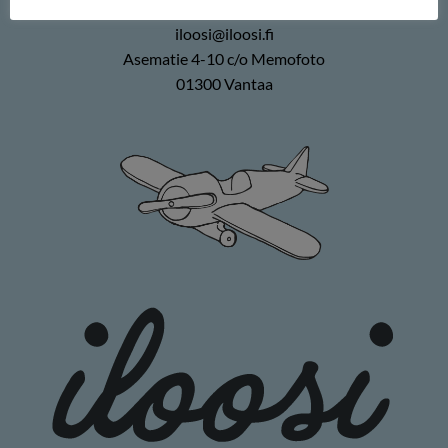
0400 896226
iloosi@iloosi.fi
Asematie 4-10 c/o Memofoto
01300 Vantaa