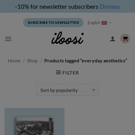
-10% for newsletter subscribers
Dismiss
Skip
English
SUBSCRIBE TO NEWSLETTER
to
content
Home
/
Shop
/
Products tagged “everyday aesthetics”
FILTER