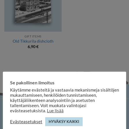
GIFT ITEMS
Old Tikkurila dishcloth
6,90
€
Se pakollinen ilmoitus
Käytämme evästeitä ja vastaavia mekanismeja sisältöjen
mukauttamiseen, henkilöiden tunnistamiseen,
käyttäjäliikenteen analysointiin ja asetusten
tallentamiseen. Voit muokata valintojasi
iloosi online shop
evästeasetuksista.
Lue lisää
Evästeasetukset
HYVÄKSY KAIKKI
Duuilo Oy