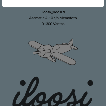
0400 896226
iloosi@iloosi.fi
Asematie 4-10 c/o Memofoto
01300 Vantaa