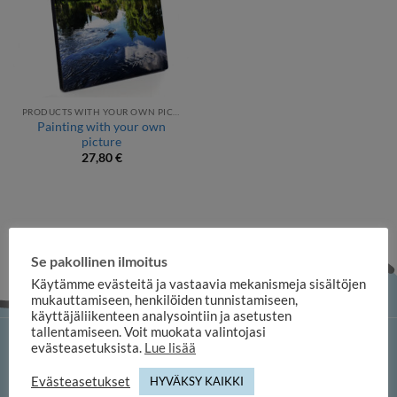
PRODUCTS WITH YOUR OWN PICTURE
Painting with your own
picture
27,80
€
Se pakollinen ilmoitus
Käytämme evästeitä ja vastaavia mekanismeja sisältöjen
mukauttamiseen, henkilöiden tunnistamiseen,
käyttäjäliikenteen analysointiin ja asetusten
tallentamiseen. Voit muokata valintojasi
evästeasetuksista.
Lue lisää
iloosi online shop
Evästeasetukset
HYVÄKSY KAIKKI
Duuilo Oy