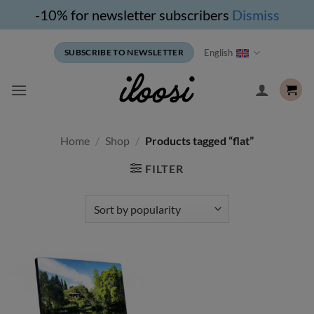
-10% for newsletter subscribers
Dismiss
Skip
English
SUBSCRIBE TO NEWSLETTER
to
content
Home
/
Shop
/
Products tagged “flat”
FILTER