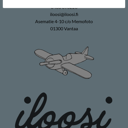
0400 896226
iloosi@iloosi.fi
Asematie 4-10 c/o Memofoto
01300 Vantaa