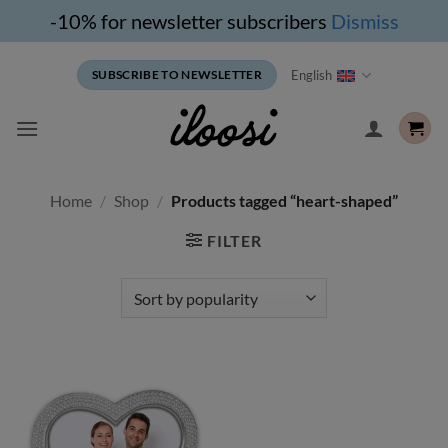
-10% for newsletter subscribers
Dismiss
Skip
English
SUBSCRIBE TO NEWSLETTER
to
content
Home
/
Shop
/
Products tagged “heart-shaped”
FILTER