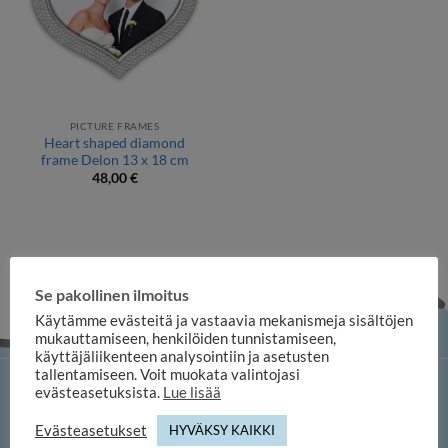
PICTURE FRAMES
Heart shaped diamond
frame Delon 13 x 18 cm
48,00
€
Se pakollinen ilmoitus
Käytämme evästeitä ja vastaavia mekanismeja sisältöjen
mukauttamiseen, henkilöiden tunnistamiseen,
käyttäjäliikenteen analysointiin ja asetusten
tallentamiseen. Voit muokata valintojasi
evästeasetuksista.
Lue lisää
iloosi online shop
Evästeasetukset
HYVÄKSY KAIKKI
Duuilo Oy