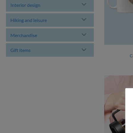
Interior design
Hiking and leisure
Merchandise
Gift items
C