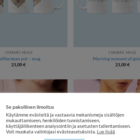
CERAMIC MUGS
CERAMIC MUGS
offee bean pot – mug
Morning moment of gol
21,00
€
21,00
€
Se pakollinen ilmoitus
Käytämme evästeitä ja vastaavia mekanismeja sisältöjen
mukauttamiseen, henkilöiden tunnistamiseen,
käyttäjäliikenteen analysointiin ja asetusten tallentamiseen.
Voit muokata valintojasi evästeasetuksista.
Lue lisää