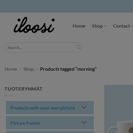
Skip
to
Home
Shop
Contact
content
Search
for:
Home
/
Shop
/
Products tagged “morning”
TUOTERYHMÄT
Products with your own picture
Picture frames