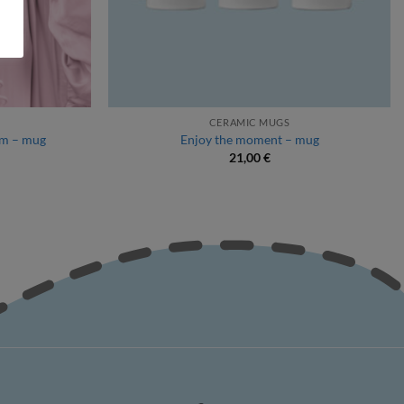
CERAMIC MUGS
rm – mug
Enjoy the moment – mug
21,00
€