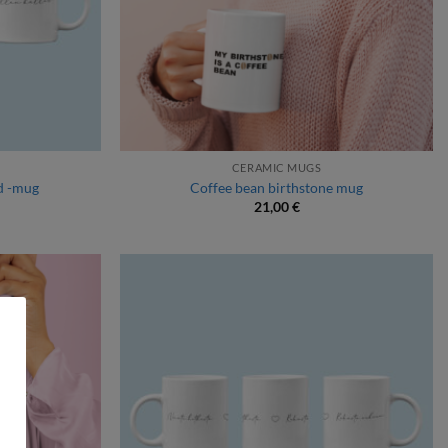
CERAMIC MUGS
d -mug
Coffee bean birthstone mug
21,00
€