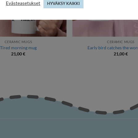
Evästeasetukset
HYVÄKSY KAIKKI
CERAMIC MUGS
CERAMIC MUGS
Tired morning mug
Early bird catches the wo
21,00
€
21,00
€