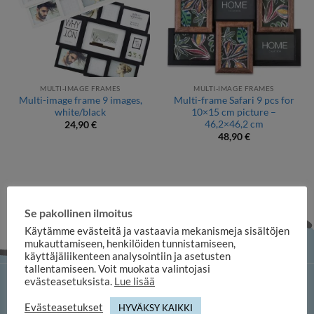
MULTI-IMAGE FRAMES
MULTI-IMAGE FRAMES
Multi-image frame 9 images,
Multi-frame Safari 9 pcs for
white/black
10×15 cm picture –
46,2×46,2 cm
24,90
€
48,90
€
Se pakollinen ilmoitus
Käytämme evästeitä ja vastaavia mekanismeja sisältöjen
mukauttamiseen, henkilöiden tunnistamiseen,
käyttäjäliikenteen analysointiin ja asetusten
tallentamiseen. Voit muokata valintojasi
evästeasetuksista.
Lue lisää
iloosi online shop
Evästeasetukset
HYVÄKSY KAIKKI