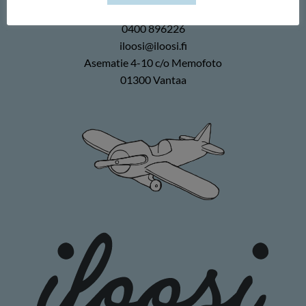
Duuilo Oy
0400 896226
iloosi@iloosi.fi
Asematie 4-10 c/o Memofoto
01300 Vantaa