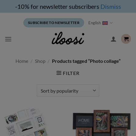
-10% for newsletter subscribers
Dismiss
Skip
English
SUBSCRIBE TO NEWSLETTER
to
content
Home
/
Shop
/
Products tagged “Photo collage”
FILTER