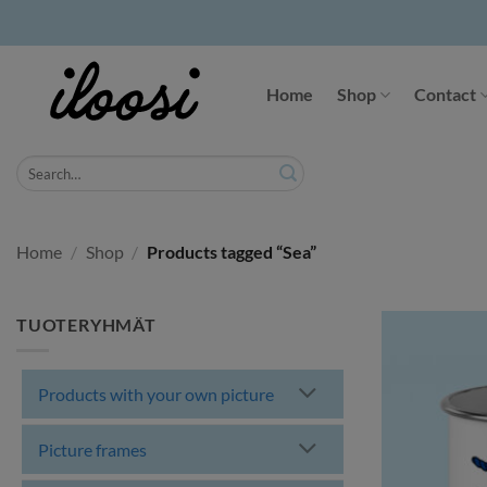
Skip
to
Home
Shop
Contact
content
Search
for:
Home
/
Shop
/
Products tagged “Sea”
TUOTERYHMÄT
Products with your own picture
Picture frames