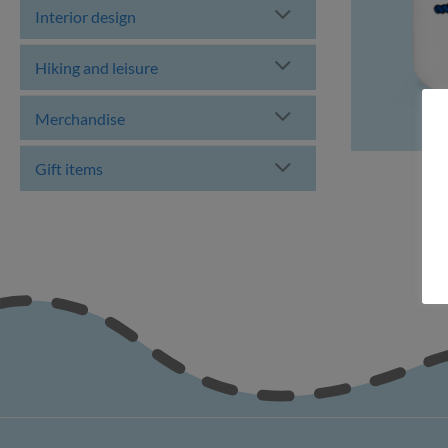
Interior design
Hiking and leisure
Merchandise
Gift items
E
E