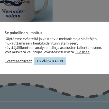
Se pakollinen ilmoitus
Käytämme evästeitä ja vastaavia mekanismeja sisältöjen
NAMEL AND STEEL MUGS
mukauttamiseen, henkilöiden tunnistamiseen,
namel mug with knot
käyttäjäliikenteen analysointiin ja asetusten tallentamiseen.
18,80
€
Voit muokata valintojasi evästeasetuksista.
Lue lisää
Evästeasetukset
HYVÄKSY KAIKKI