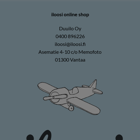
iloosi online shop
Duuilo Oy
0400 896226
iloosi@iloosi.fi
Asematie 4-10 c/o Memofoto
01300 Vantaa