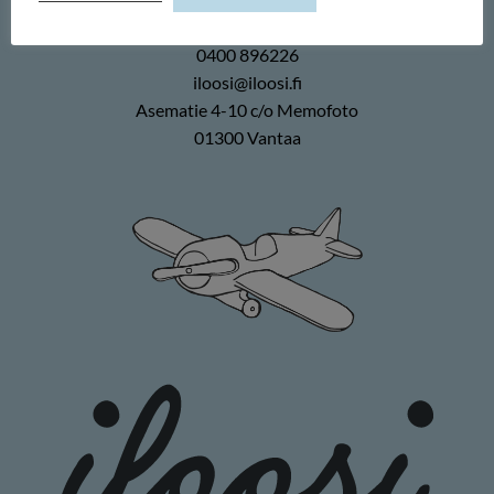
Memofoto Oy
0400 896226
iloosi@iloosi.fi
Asematie 4-10 c/o Memofoto
01300 Vantaa