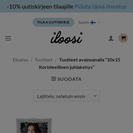
-10% uutiskirjeen tilaajille
Piilota tämä ilmoitus
Siirry
Suomi
TILAA UUTISKIRJE
sisältöön
Etusivu
/
Tuotteet
/
Tuotteet avainsanalla “10x15
Koristeellinen juhlakehys”
SUODATA