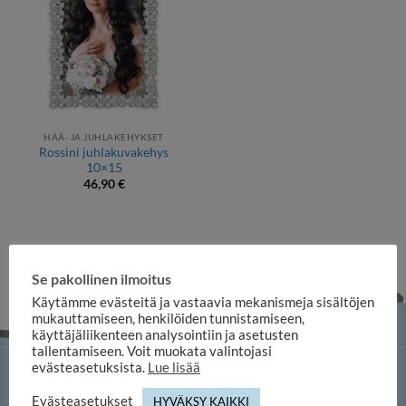
HÄÄ- JA JUHLAKEHYKSET
Rossini juhlakuvakehys
10×15
46,90
€
Se pakollinen ilmoitus
Käytämme evästeitä ja vastaavia mekanismeja sisältöjen
mukauttamiseen, henkilöiden tunnistamiseen,
käyttäjäliikenteen analysointiin ja asetusten
tallentamiseen. Voit muokata valintojasi
evästeasetuksista.
Lue lisää
iloosi-verkkokauppa
Evästeasetukset
HYVÄKSY KAIKKI