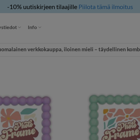
-10% uutiskirjeen tilaajille
Piilota tämä ilmoitus
stiedot
Info
uomalainen verkkokauppa, iloinen mieli – täydellinen komb