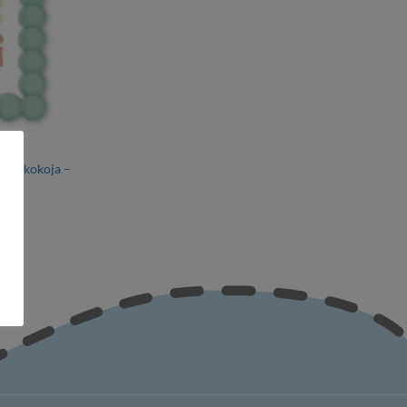
SET
 eri kokoja –