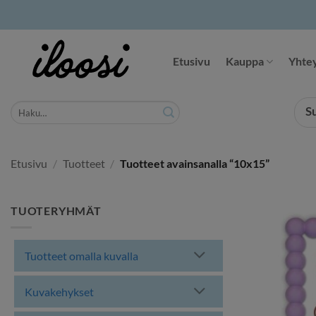
Siirry
sisältöön
Etusivu
Kauppa
Yhtey
Etsi:
S
Etusivu
/
Tuotteet
/
Tuotteet avainsanalla “10x15”
TUOTERYHMÄT
Tuotteet omalla kuvalla
Kuvakehykset