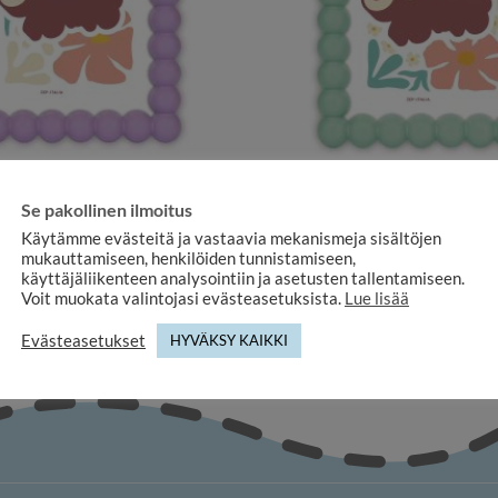
RISTEELLISET KEHYKSET
KORISTEELLISET KEHYK
 POP pallokehys eri kokoja – MDF
Pastellinvihreä POP pallokehys
Se pakollinen ilmoitus
puukuitua
MDF puukuitua
Käytämme evästeitä ja vastaavia mekanismeja sisältöjen
14,90
€
14,90
€
mukauttamiseen, henkilöiden tunnistamiseen,
käyttäjäliikenteen analysointiin ja asetusten tallentamiseen.
Voit muokata valintojasi evästeasetuksista.
Lue lisää
Evästeasetukset
HYVÄKSY KAIKKI