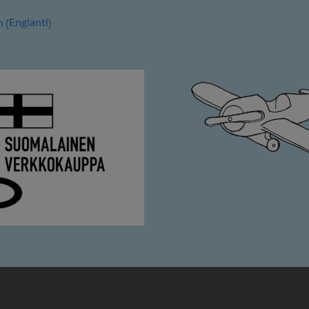
Englanti
h
(
)