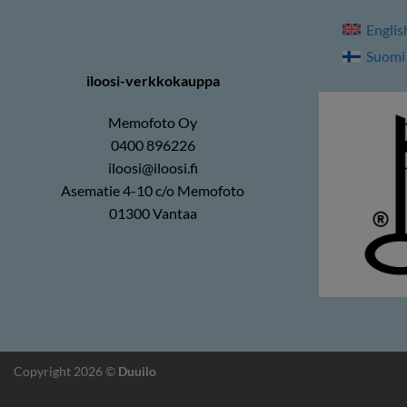
Englis
Suomi
iloosi-verkkokauppa
Memofoto Oy
0400 896226
iloosi@iloosi.fi
Asematie 4-10 c/o Memofoto
01300 Vantaa
Copyright 2026 ©
Duuilo