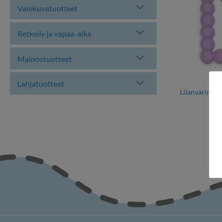
Valokuvatuotteet
Retkeily ja vapaa-aika
Mainostuotteet
Lahjatuotteet
KO
Lilanvärinen