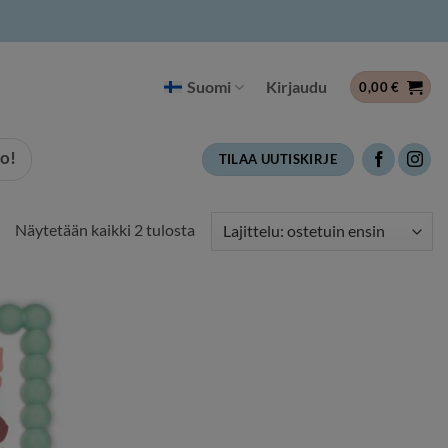
Suomi
Kirjaudu
0,00
€
o!
TILAA UUTISKIRJE
Suosituimmat
Näytetään kaikki 2 tulosta
ensin