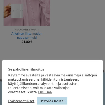
KERAAMISET MUKIT
Aikainen lintu madon
nappaa -muki
21,00
€
Se pakollinen ilmoitus
Käytämme evästeitä ja vastaavia mekanismeja sisältöjen
mukauttamiseen, henkilöiden tunnistamiseen,
käyttäjäliikenteen analysointiin ja asetusten
tallentamiseen. Voit muokata valintojasi
evästeasetuksista.
Lue lisää
iloosi-verkkokauppa
Evästeasetukset
HYVÄKSY KAIKKI
Memofoto Oy