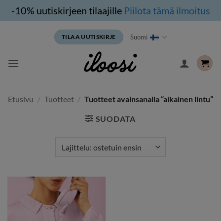
-10% uutiskirjeen tilaajille
Piilota tämä ilmoitus
Siirry
Suomi
TILAA UUTISKIRJE
sisältöön
Etusivu
/
Tuotteet
/
Tuotteet avainsanalla “aikainen lintu”
SUODATA