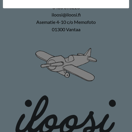
0400 896226
iloosi@iloosi.fi
Asematie 4-10 c/o Memofoto
01300 Vantaa