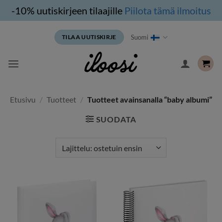
-10% uutiskirjeen tilaajille
Piilota tämä ilmoitus
Siirry
Suomi
TILAA UUTISKIRJE
sisältöön
Etusivu
/
Tuotteet
/
Tuotteet avainsanalla “baby albumi”
SUODATA