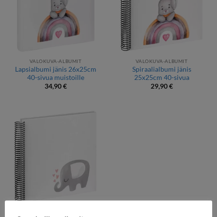
VALOKUVA-ALBUMIT
VALOKUVA-ALBUMIT
Lapsialbumi jänis 26x25cm
Spiraalialbumi jänis
40-sivua muistoille
25x25cm 40-sivua
34,90
€
29,90
€
VALOKUVA-ALBUMIT