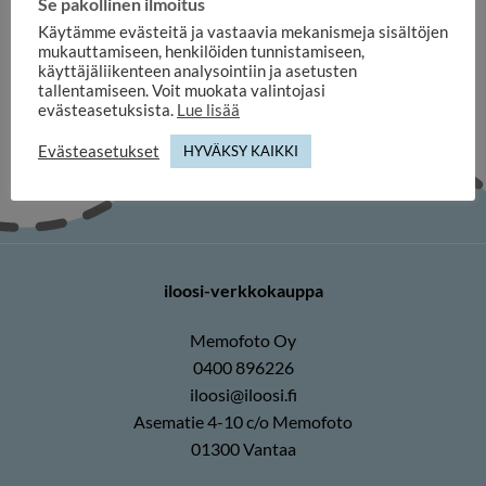
Se pakollinen ilmoitus
Spiraalialbumi norsu
25x25cm 40-sivua
Käytämme evästeitä ja vastaavia mekanismeja sisältöjen
29,90
€
mukauttamiseen, henkilöiden tunnistamiseen,
käyttäjäliikenteen analysointiin ja asetusten
tallentamiseen. Voit muokata valintojasi
evästeasetuksista.
Lue lisää
Evästeasetukset
HYVÄKSY KAIKKI
iloosi-verkkokauppa
Memofoto Oy
0400 896226
iloosi@iloosi.fi
Asematie 4-10 c/o Memofoto
01300 Vantaa