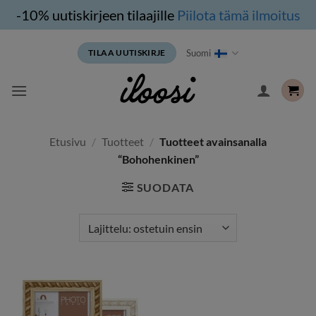
-10% uutiskirjeen tilaajille
Piilota tämä ilmoitus
Siirry
Suomi
TILAA UUTISKIRJE
sisältöön
Etusivu
/
Tuotteet
/
Tuotteet avainsanalla
“Bohohenkinen”
SUODATA