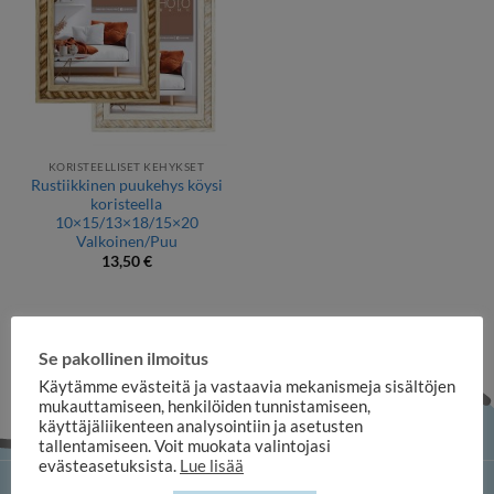
KORISTEELLISET KEHYKSET
Rustiikkinen puukehys köysi
koristeella
10×15/13×18/15×20
Valkoinen/Puu
13,50
€
Se pakollinen ilmoitus
Käytämme evästeitä ja vastaavia mekanismeja sisältöjen
mukauttamiseen, henkilöiden tunnistamiseen,
käyttäjäliikenteen analysointiin ja asetusten
tallentamiseen. Voit muokata valintojasi
evästeasetuksista.
Lue lisää