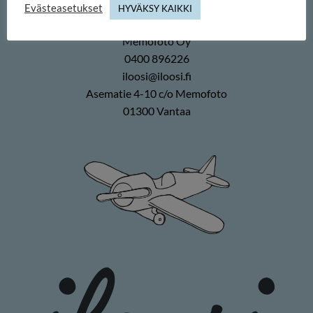
Evästeasetukset
iloosi-verkkokauppa
HYVÄKSY KAIKKI
Memofoto Oy
0400 896226
iloosi@iloosi.fi
Asematie 4-10 c/o Memofoto
01300 Vantaa