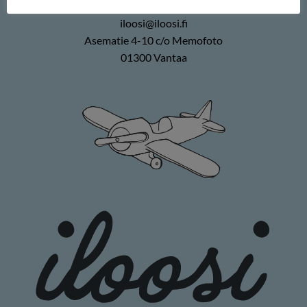
0400 896226
iloosi@iloosi.fi
Asematie 4-10 c/o Memofoto
01300 Vantaa