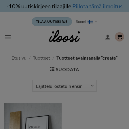
-10% uutiskirjeen tilaajille
Piilota tämä ilmoitus
Siirry
Suomi
TILAA UUTISKIRJE
sisältöön
Etusivu
/
Tuotteet
/
Tuotteet avainsanalla “create”
SUODATA