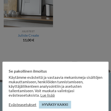
JULISTEET
Juliste Create
11,00
€
Se pakollinen ilmoitus
Käytämme evästeitä ja vastaavia mekanismeja sisältöjen
mukauttamiseen, henkilöiden tunnistamiseen,
käyttäjäliikenteen analysointiin ja asetusten
tallentamiseen. Voit muokata valintojasi
iloosi-verkkokauppa
evästeasetuksista.
Lue lisää
Evästeasetukset
HYVÄKSY KAIKKI
Memofoto Oy