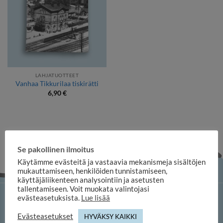
LAHJATUOTTEET
Vanhaa Tikkurilaa tiskirätti
6,90
€
Se pakollinen ilmoitus
Käytämme evästeitä ja vastaavia mekanismeja sisältöjen
mukauttamiseen, henkilöiden tunnistamiseen,
käyttäjäliikenteen analysointiin ja asetusten
tallentamiseen. Voit muokata valintojasi
evästeasetuksista.
Lue lisää
iloosi-verkkokauppa
Evästeasetukset
HYVÄKSY KAIKKI