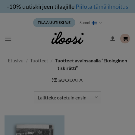
-10% uutiskirjeen tilaajille
Piilota tämä ilmoitus
Siirry
Suomi
TILAA UUTISKIRJE
sisältöön
Etusivu
/
Tuotteet
/
Tuotteet avainsanalla “Ekologinen
tiskirätti”
SUODATA