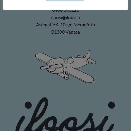
Memofoto Oy
0400 896226
iloosi@iloosi.fi
Asematie 4-10 c/o Memofoto
01300 Vantaa