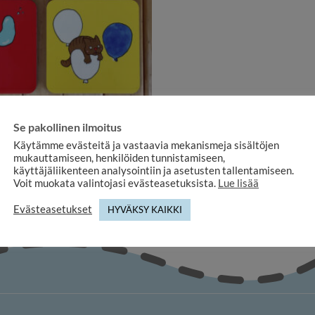
LAHJATUOTTEET
Se pakollinen ilmoitus
nen neliö Eläinhahmot 4 kpl
Käytämme evästeitä ja vastaavia mekanismeja sisältöjen
22,20
€
mukauttamiseen, henkilöiden tunnistamiseen,
käyttäjäliikenteen analysointiin ja asetusten tallentamiseen.
Voit muokata valintojasi evästeasetuksista.
Lue lisää
Evästeasetukset
HYVÄKSY KAIKKI