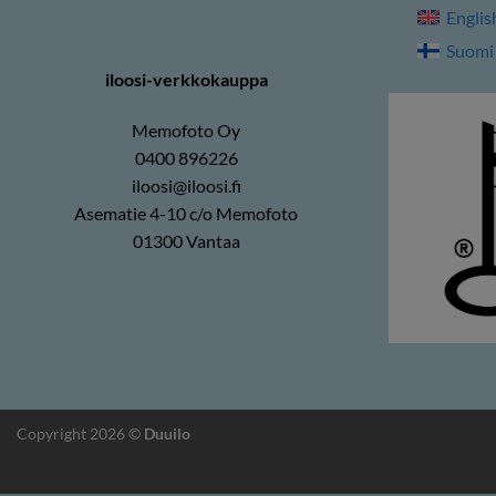
Englis
Suomi
iloosi-verkkokauppa
Memofoto Oy
0400 896226
iloosi@iloosi.fi
Asematie 4-10 c/o Memofoto
01300 Vantaa
Copyright 2026 ©
Duuilo