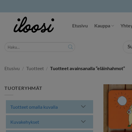
Siirry
sisältöön
Etusivu
Kauppa
Yhtey
Etsi:
S
Etusivu
/
Tuotteet
/
Tuotteet avainsanalla “eläinhahmot”
TUOTERYHMÄT
Tuotteet omalla kuvalla
Kuvakehykset