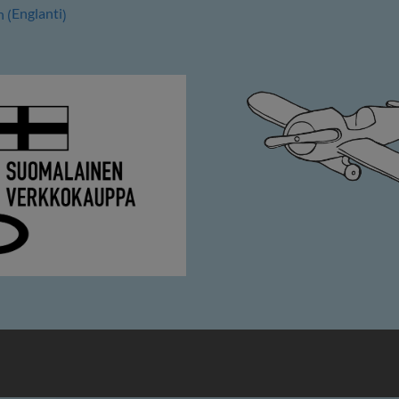
Englanti
h
(
)