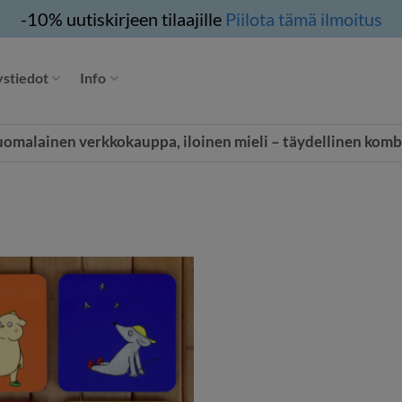
-10% uutiskirjeen tilaajille
Piilota tämä ilmoitus
stiedot
Info
uomalainen verkkokauppa, iloinen mieli – täydellinen komb