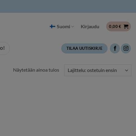
Suomi
Kirjaudu
0,00
€
o!
TILAA UUTISKIRJE
Näytetään ainoa tulos