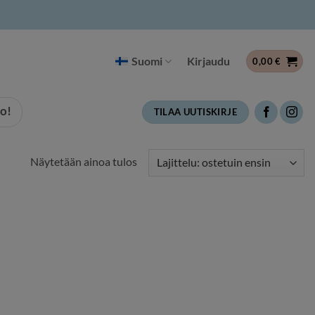
Suomi
Kirjaudu
0,00
€
o!
TILAA UUTISKIRJE
Näytetään ainoa tulos