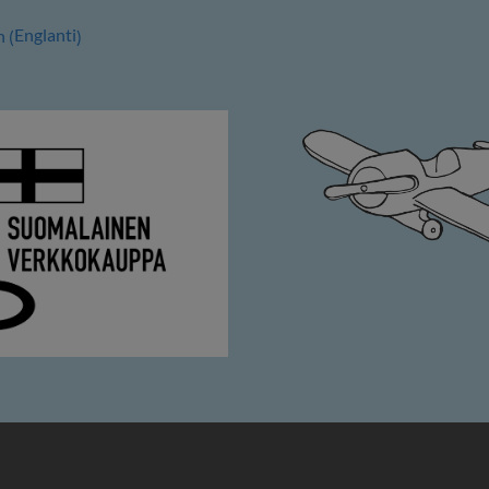
Englanti
h
(
)