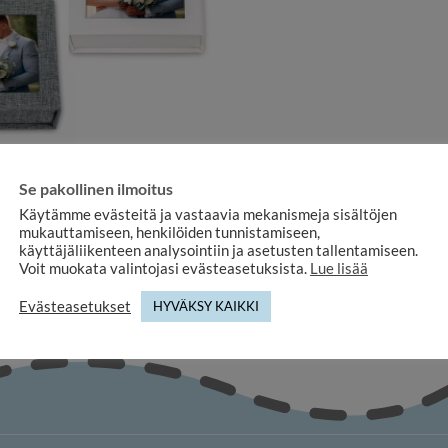
ÄÄ- JA JUHLAKEHYKSET
 valokuvalla, pakkaus pieneen
Se pakollinen ilmoitus
aan, kangaspäällysteinen
Käytämme evästeitä ja vastaavia mekanismeja sisältöjen
9,90
€
mukauttamiseen, henkilöiden tunnistamiseen,
käyttäjäliikenteen analysointiin ja asetusten tallentamiseen.
Voit muokata valintojasi evästeasetuksista.
Lue lisää
Evästeasetukset
HYVÄKSY KAIKKI