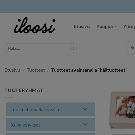
Siirry
sisältöön
Etusivu
Kauppa
Yhtey
Etsi:
S
Etusivu
/
Tuotteet
/
Tuotteet avainsanalla “häätuotteet”
TUOTERYHMÄT
Tuotteet omalla kuvalla
Kuvakehykset