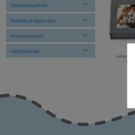
Valokuvatuotteet
Retkeily ja vapaa-aika
Mainostuotteet
Lahjatuotteet
H
Lahjarasia
lahj