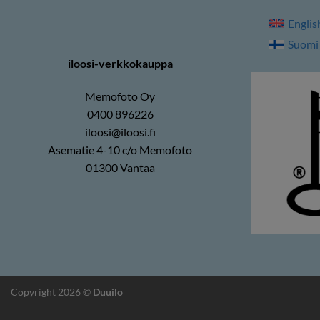
Englis
Suomi
iloosi-verkkokauppa
Memofoto Oy
0400 896226
iloosi@iloosi.fi
Asematie 4-10 c/o Memofoto
01300 Vantaa
Copyright 2026 ©
Duuilo