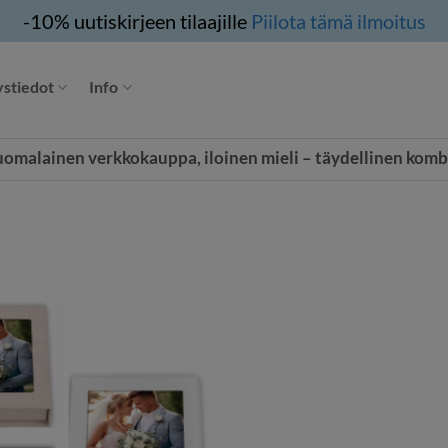
-10% uutiskirjeen tilaajille
Piilota tämä ilmoitus
stiedot
Info
uomalainen verkkokauppa, iloinen mieli – täydellinen komb