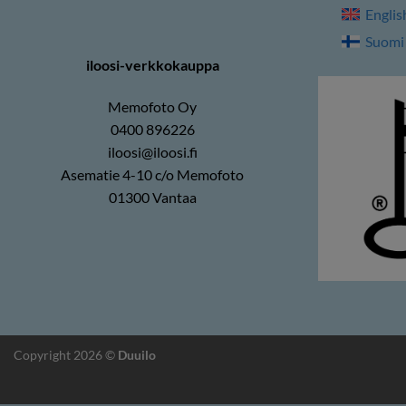
Englis
Suomi
iloosi-verkkokauppa
Memofoto Oy
0400 896226
iloosi@iloosi.fi
Asematie 4-10 c/o Memofoto
01300 Vantaa
Copyright 2026 ©
Duuilo