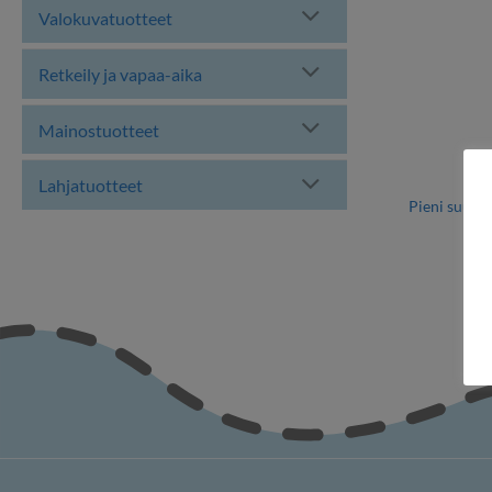
Valokuvatuotteet
Retkeily ja vapaa-aika
Mainostuotteet
Lahjatuotteet
R
Pieni suur