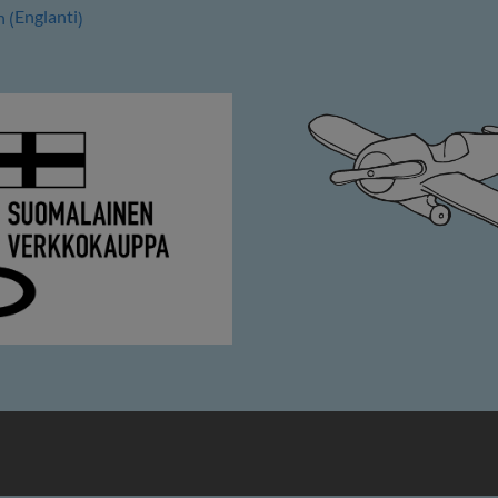
Englanti
h
(
)