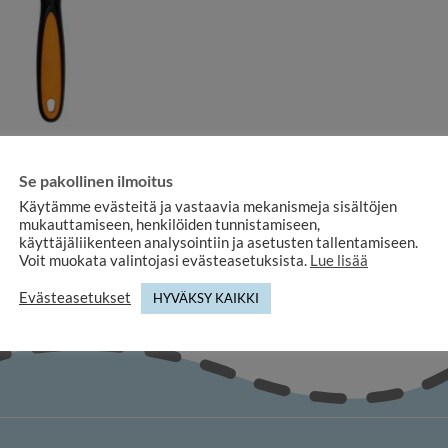
ETKEILY JA VAPAA-AIKA
Se pakollinen ilmoitus
ennuslasi DÖRR HL-2 3X Ø65mm
Käytämme evästeitä ja vastaavia mekanismeja sisältöjen
12,90
€
mukauttamiseen, henkilöiden tunnistamiseen,
käyttäjäliikenteen analysointiin ja asetusten tallentamiseen.
Voit muokata valintojasi evästeasetuksista.
Lue lisää
Evästeasetukset
HYVÄKSY KAIKKI