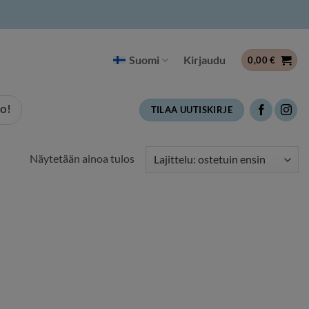
Suomi
Kirjaudu
0,00
€
o!
TILAA UUTISKIRJE
Näytetään ainoa tulos