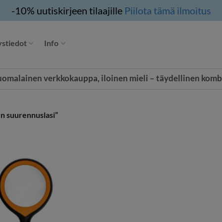
-10% uutiskirjeen tilaajille
Piilota tämä ilmoitus
stiedot
Info
uomalainen verkkokauppa, iloinen mieli – täydellinen komb
n suurennuslasi”