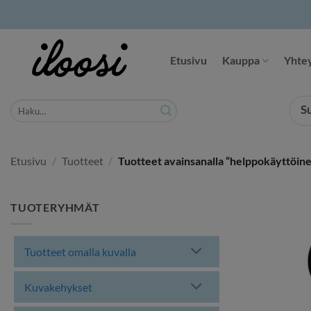
Siirry
sisältöön
Etusivu
Kauppa
Yhtey
Etsi:
S
Etusivu
/
Tuotteet
/
Tuotteet avainsanalla “helppokäyttöine
TUOTERYHMÄT
Tuotteet omalla kuvalla
Kuvakehykset