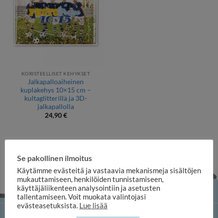
KORISTEELLISET KEHYKSET
Jalkapalloaiheinen
kuplakehys 10×15 cm –
kultaglitterillä ja 3D-
jalkapallolla
24,90
€
Se pakollinen ilmoitus
Käytämme evästeitä ja vastaavia mekanismeja sisältöjen
mukauttamiseen, henkilöiden tunnistamiseen,
käyttäjäliikenteen analysointiin ja asetusten
tallentamiseen. Voit muokata valintojasi
evästeasetuksista.
Lue lisää