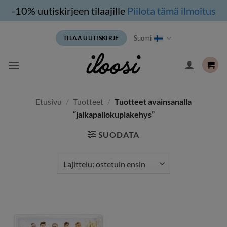
-10% uutiskirjeen tilaajille
Piilota tämä ilmoitus
Siirry
Suomi
TILAA UUTISKIRJE
sisältöön
Etusivu
/
Tuotteet
/
Tuotteet avainsanalla
“jalkapallokuplakehys”
SUODATA