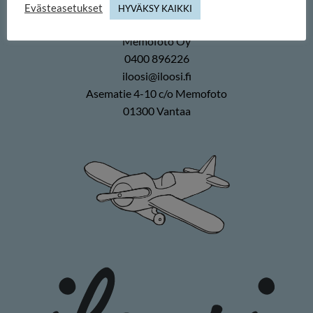
Evästeasetukset
iloosi-verkkokauppa
HYVÄKSY KAIKKI
Memofoto Oy
0400 896226
iloosi@iloosi.fi
Asematie 4-10 c/o Memofoto
01300 Vantaa