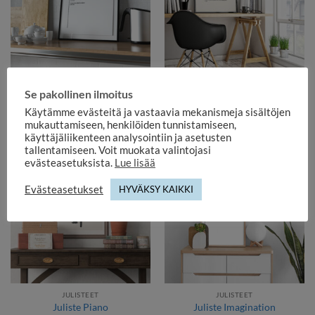
JULISTEET
JULISTEET
Se pakollinen ilmoitus
Juliste Create
Juliste Sello
11,00
€
11,00
€
Käytämme evästeitä ja vastaavia mekanismeja sisältöjen
mukauttamiseen, henkilöiden tunnistamiseen,
käyttäjäliikenteen analysointiin ja asetusten
tallentamiseen. Voit muokata valintojasi
evästeasetuksista.
Lue lisää
Evästeasetukset
HYVÄKSY KAIKKI
JULISTEET
JULISTEET
Juliste Piano
Juliste Imagination