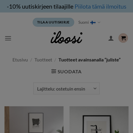
-10% uutiskirjeen tilaajille
Piilota tämä ilmoitus
Siirry
Suomi
TILAA UUTISKIRJE
sisältöön
Etusivu
/
Tuotteet
/
Tuotteet avainsanalla “juliste”
SUODATA