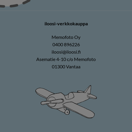
iloosi-verkkokauppa
Memofoto Oy
0400 896226
iloosi@iloosi.fi
Asematie 4-10 c/o Memofoto
01300 Vantaa