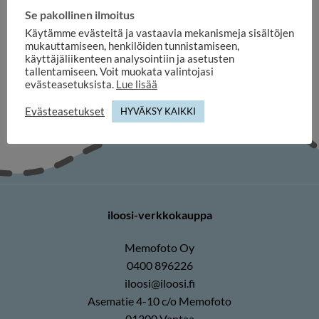
MUKIT JA LASIT
Se pakollinen ilmoitus
Valkoinen termosmuki
omalla kuvalla, teräs - 3,4 dl
Käytämme evästeitä ja vastaavia mekanismeja sisältöjen
20cm korkea
mukauttamiseen, henkilöiden tunnistamiseen,
29,90
€
käyttäjäliikenteen analysointiin ja asetusten
tallentamiseen. Voit muokata valintojasi
evästeasetuksista.
Lue lisää
Evästeasetukset
HYVÄKSY KAIKKI
iloosi-verkkokauppa
Memofoto Oy
0400 896226
iloosi@iloosi.fi
Asematie 4-10 c/o Memofoto
01300 Vantaa