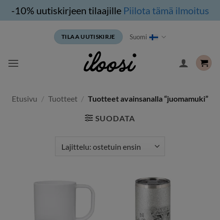
-10% uutiskirjeen tilaajille
Piilota tämä ilmoitus
Siirry
Suomi
TILAA UUTISKIRJE
sisältöön
Etusivu
/
Tuotteet
/
Tuotteet avainsanalla “juomamuki”
SUODATA