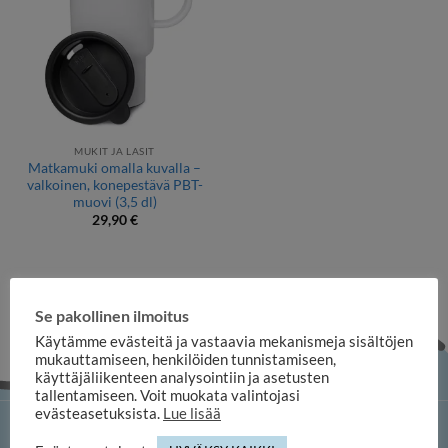
MUKIT JA LASIT
Matkamuki omalla kuvalla –
valkoinen, konepestävä PBT-
muovi (3,5 dl)
29,90
€
Se pakollinen ilmoitus
Käytämme evästeitä ja vastaavia mekanismeja sisältöjen
mukauttamiseen, henkilöiden tunnistamiseen,
käyttäjäliikenteen analysointiin ja asetusten
tallentamiseen. Voit muokata valintojasi
evästeasetuksista.
Lue lisää
iloosi-verkkokauppa