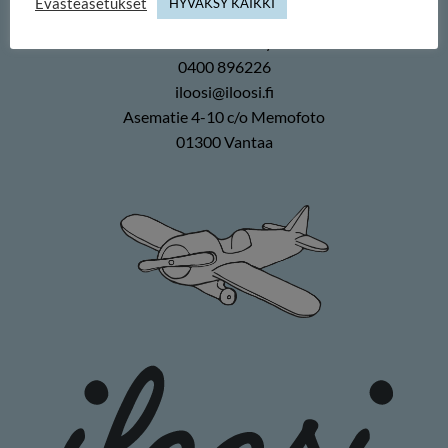
Evästeasetukset
HYVÄKSY KAIKKI
Memofoto Oy
0400 896226
iloosi@iloosi.fi
Asematie 4-10 c/o Memofoto
01300 Vantaa