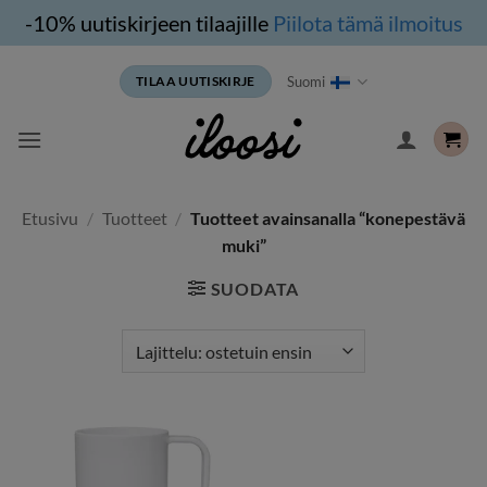
-10% uutiskirjeen tilaajille
Piilota tämä ilmoitus
Siirry
Suomi
TILAA UUTISKIRJE
sisältöön
Etusivu
/
Tuotteet
/
Tuotteet avainsanalla “konepestävä
muki”
SUODATA